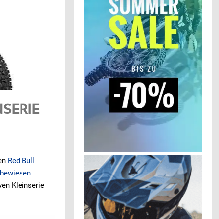
NSERIE
den
Red Bull
 bewiesen
.
en Kleinserie