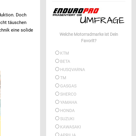
eduktion. Doch
icht täuschen
hnik eine solide
Welche Motorradmarke ist Dein
Favorit?
KTM
BETA
HUSQVARNA
TM
GASGAS
SHERCO
YAMAHA
HONDA
SUZUKI
KAWASAKI
APRILIA