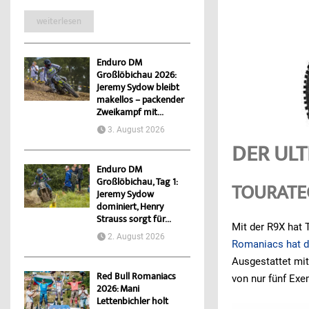
weiterlesen
Enduro DM
Großlöbichau 2026:
Jeremy Sydow bleibt
makellos – packender
Zweikampf mit...
3. August 2026
DER ULT
Enduro DM
Großlöbichau, Tag 1:
TOURATE
Jeremy Sydow
dominiert, Henry
Strauss sorgt für...
Mit der R9X hat 
2. August 2026
Romaniacs hat d
Ausgestattet mi
Red Bull Romaniacs
von nur fünf Exe
2026: Mani
Lettenbichler holt