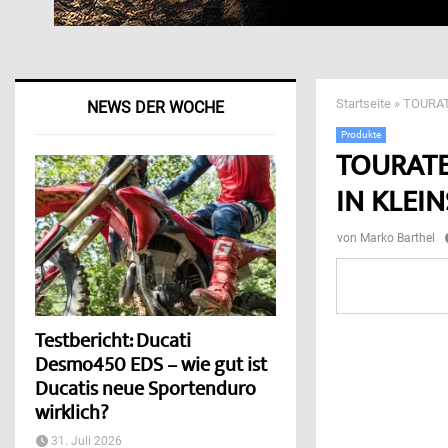
Startseite
»
TOURAT
NEWS DER WOCHE
Produkte
TOURATE
IN KLEIN
von
Marko Barthel
Testbericht: Ducati
Desmo450 EDS – wie gut ist
Ducatis neue Sportenduro
wirklich?
31. Juli 2026