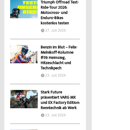
Triumph Offroad Test-
Ride-Tour 2026:
Motocross- und
Enduro-Bikes
kostenlos testen
27. Juli 2026
Benzin im Blut – Felix-
Melnikoff-Kolumne
#59: Heimsieg,
Hitzeschlacht und
Technikpech
23. Juli 2026
Stark Future
präsentiert VARG MX
und EX Factory Edition:
Renntechnik ab Werk
23. Juli 2026