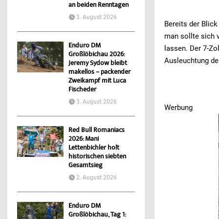
an beiden Renntagen
3. August 2026
Bereits der Blic
man sollte sich
Enduro DM
lassen. Der 7-Zo
Großlöbichau 2026:
Ausleuchtung de
Jeremy Sydow bleibt
makellos – packender
Zweikampf mit Luca
Fischeder
3. August 2026
Werbung
Werbung
Red Bull Romaniacs
2026: Mani
Lettenbichler holt
historischen siebten
Gesamtsieg
2. August 2026
Enduro DM
Großlöbichau, Tag 1: