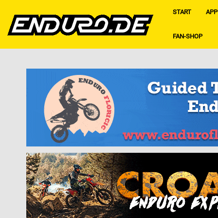
START
APP
FAN-SHOP