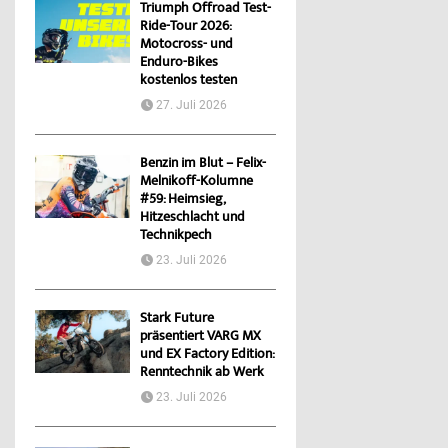
Triumph Offroad Test-
Ride-Tour 2026:
Motocross- und
Enduro-Bikes
kostenlos testen
27. Juli 2026
Benzin im Blut – Felix-
Melnikoff-Kolumne
#59: Heimsieg,
Hitzeschlacht und
Technikpech
23. Juli 2026
Stark Future
präsentiert VARG MX
und EX Factory Edition:
Renntechnik ab Werk
23. Juli 2026