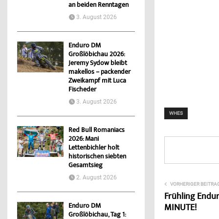
an beiden Renntagen
3. August 2026
Enduro DM
Großlöbichau 2026:
Jeremy Sydow bleibt
makellos – packender
Zweikampf mit Luca
Fischeder
3. August 2026
WHES
Red Bull Romaniacs
2026: Mani
Lettenbichler holt
historischen siebten
Gesamtsieg
2. August 2026
VORHERIGER BEITRA
Frühling Endur
Enduro DM
MINUTE!
Großlöbichau, Tag 1: