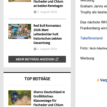
Werbung
Fischeder und Chlum
an beiden Renntagen
Graham Jarvis er
Trophy als beste
3. August 2026
Das nächste WHE
Red Bull Romaniacs
Frankenberg wird
2026: Mani
Lettenbichler holt
Tabellenstand
historischen siebten
Gesamtsieg
Foto:
Nicki Martin
2. August 2026
Werbung
MEHR BEITRÄGE ANZEIGEN
TOP BEITRÄGE
Ver
Sherco Deutschland in
Großlöbichau:
Klassensiege für
Fischeder und Chlum