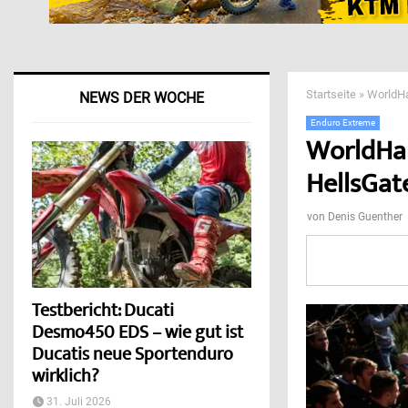
Startseite
»
WorldHa
NEWS DER WOCHE
Enduro Extreme
WorldHar
HellsGat
von
Denis Guenther
Testbericht: Ducati
Desmo450 EDS – wie gut ist
Ducatis neue Sportenduro
wirklich?
31. Juli 2026