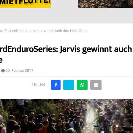
rdEnduroSeries: Jarvis gewinnt auch das HellsGate
dEnduroSeries: Jarvis gewinnt auch
e
20. Februar 2017
TEILEN