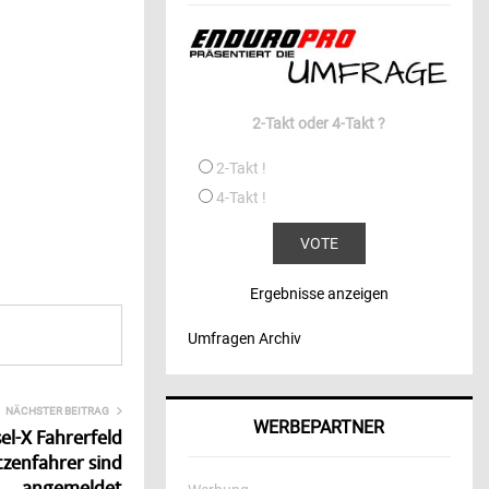
2-Takt oder 4-Takt ?
2-Takt !
4-Takt !
Ergebnisse anzeigen
Umfragen Archiv
NÄCHSTER BEITRAG
WERBEPARTNER
l-X Fahrerfeld
itzenfahrer sind