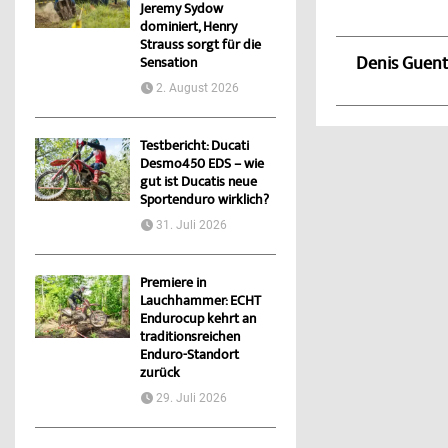
Jeremy Sydow
dominiert, Henry
Strauss sorgt für die
Denis Guen
Sensation
2. August 2026
Testbericht: Ducati
Desmo450 EDS – wie
gut ist Ducatis neue
Sportenduro wirklich?
31. Juli 2026
Premiere in
Lauchhammer: ECHT
Endurocup kehrt an
traditionsreichen
Enduro-Standort
zurück
29. Juli 2026