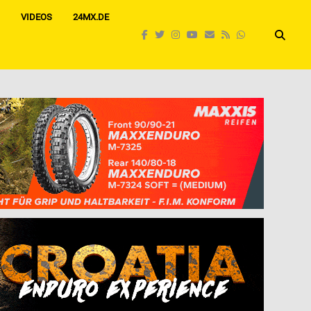
VIDEOS
24MX.DE