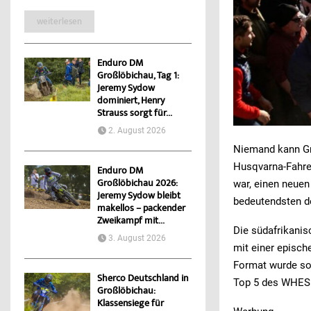
weiterlesen
Enduro DM
Großlöbichau, Tag 1:
Jeremy Sydow
dominiert, Henry
Strauss sorgt für...
2. August 2026
Niemand kann Gr
Husqvarna-Fahre
Enduro DM
Großlöbichau 2026:
war, einen neuen
Jeremy Sydow bleibt
bedeutendsten d
makellos – packender
Zweikampf mit...
Die südafrikani
3. August 2026
mit einer episch
Format wurde so 
Sherco Deutschland in
Top 5 des WHES
Großlöbichau:
Klassensiege für