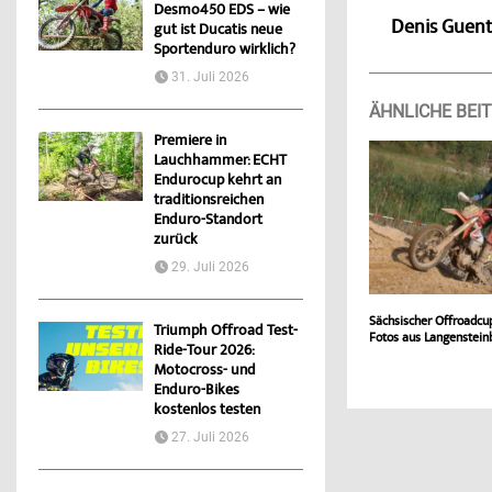
Desmo450 EDS – wie
Denis Guen
gut ist Ducatis neue
Sportenduro wirklich?
31. Juli 2026
ÄHNLICHE BEI
Premiere in
Lauchhammer: ECHT
Endurocup kehrt an
traditionsreichen
Enduro-Standort
zurück
29. Juli 2026
Sächsischer Offroadcu
Triumph Offroad Test-
Fotos aus Langenstein
Ride-Tour 2026:
Motocross- und
Enduro-Bikes
kostenlos testen
27. Juli 2026