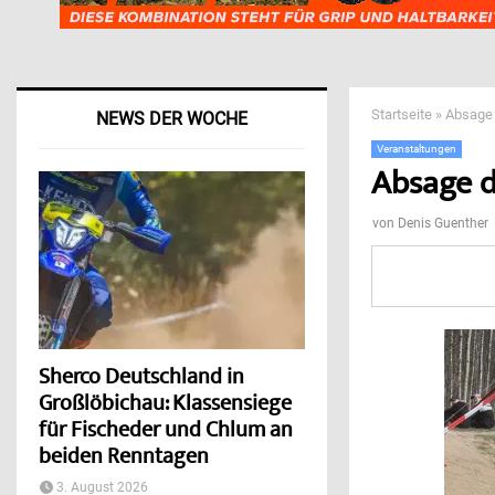
Startseite
»
Absage 
NEWS DER WOCHE
Veranstaltungen
Absage d
von
Denis Guenther
Sherco Deutschland in
Großlöbichau: Klassensiege
für Fischeder und Chlum an
beiden Renntagen
3. August 2026