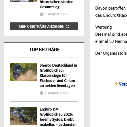
historischen siebten
Gesamtsieg
Davon betroffen
2. August 2026
das EnduroXRace
MEHR BEITRÄGE ANZEIGEN
Werbung
Diesmal sind abe
einmal 50 Nennu
TOP BEITRÄGE
Der Organisator
Sherco Deutschland in
Großlöbichau:
Klassensiege für
Fischeder und Chlum
Ver
an beiden Renntagen
3. August 2026
Enduro DM
Großlöbichau 2026:
Jeremy Sydow bleibt
makellos – packender