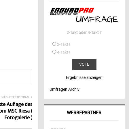
2-Takt oder 4-Takt ?
2-Takt !
4-Takt !
Ergebnisse anzeigen
Umfragen Archiv
NÄCHSTER BEITRAG
ste Auflage des
om MSC Riesa (
WERBEPARTNER
Fotogalerie )