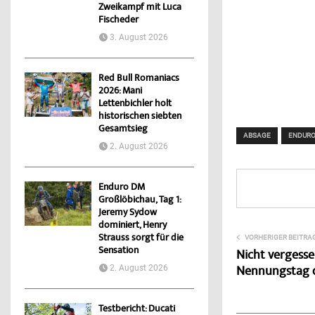
Zweikampf mit Luca
Fischeder
3. August 2026
Red Bull Romaniacs
2026: Mani
Lettenbichler holt
historischen siebten
Gesamtsieg
ABSAGE
ENDUR
2. August 2026
Enduro DM
Großlöbichau, Tag 1:
Jeremy Sydow
dominiert, Henry
Strauss sorgt für die
VORHERIGER BEITRA
Sensation
Nicht vergesse
Nennungstag 
2. August 2026
Testbericht: Ducati