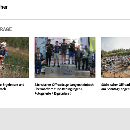
ther
TRÄGE
p: Ergebnisse und
Sächsischer Offroadcup: Langensteinbach
Sächsischer Offroad
bach
überrascht mit Top Bedingungen (
am Sonntag Langens
Fotogalerie / Ergebnisse )