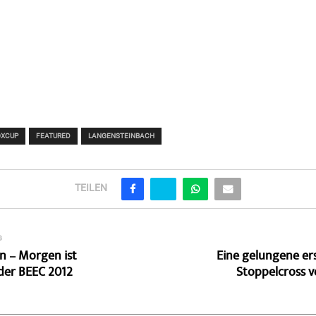
OXCUP
FEATURED
LANGENSTEINBACH
TEILEN
G
n – Morgen ist
Eine gelungene er
der BEEC 2012
Stoppelcross v