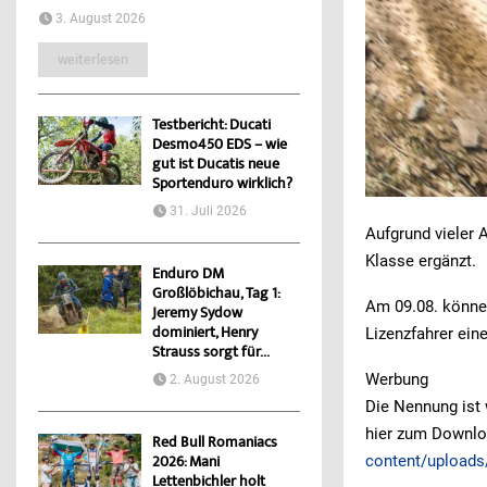
3. August 2026
weiterlesen
Testbericht: Ducati
Desmo450 EDS – wie
gut ist Ducatis neue
Sportenduro wirklich?
31. Juli 2026
Aufgrund vieler 
Klasse ergänzt.
Enduro DM
Großlöbichau, Tag 1:
Am 09.08. könne
Jeremy Sydow
dominiert, Henry
Lizenzfahrer ein
Strauss sorgt für...
Werbung
2. August 2026
Die Nennung ist 
hier zum Downlo
Red Bull Romaniacs
content/uploads
2026: Mani
Lettenbichler holt