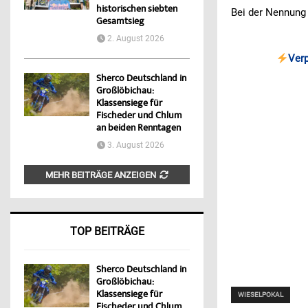
historischen siebten
Bei der Nennung
Gesamtsieg
2. August 2026
Ver
Sherco Deutschland in
Großlöbichau:
Klassensiege für
Fischeder und Chlum
an beiden Renntagen
3. August 2026
MEHR BEITRÄGE ANZEIGEN
TOP BEITRÄGE
Sherco Deutschland in
Großlöbichau:
Klassensiege für
WIESELPOKAL
Fischeder und Chlum