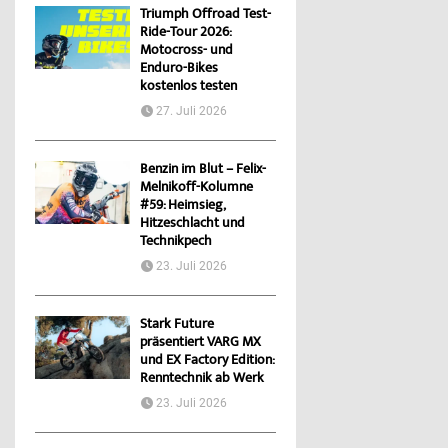
Triumph Offroad Test-
Ride-Tour 2026:
Motocross- und
Enduro-Bikes
kostenlos testen
27. Juli 2026
Benzin im Blut – Felix-
Melnikoff-Kolumne
#59: Heimsieg,
Hitzeschlacht und
Technikpech
23. Juli 2026
Stark Future
präsentiert VARG MX
und EX Factory Edition:
Renntechnik ab Werk
23. Juli 2026