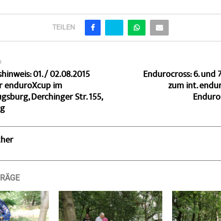
TEILEN
G
hinweis: 01. / 02.08.2015
Endurocross: 6. und 
er enduroXcup im
zum int. endu
sburg, Derchinger Str. 155,
Enduro
rg
ther
TRÄGE