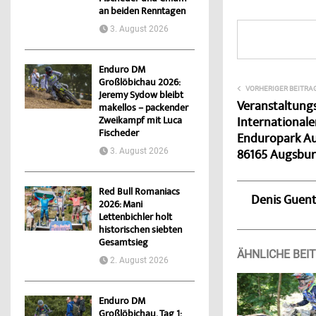
an beiden Renntagen
3. August 2026
Enduro DM
Großlöbichau 2026:
VORHERIGER BEITRA
Jeremy Sydow bleibt
Veranstaltungs
makellos – packender
Zweikampf mit Luca
International
Fischeder
Enduropark Aug
3. August 2026
86165 Augsbu
Red Bull Romaniacs
Denis Guen
2026: Mani
Lettenbichler holt
historischen siebten
Gesamtsieg
ÄHNLICHE BEI
2. August 2026
Enduro DM
Großlöbichau, Tag 1: