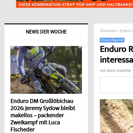
Startseite
»
Enduro 
NEWS DER WOCHE
Enduro Regional
Enduro R
interess
von
Denis Guenther
Enduro DM Großlöbichau
2026: Jeremy Sydow bleibt
makellos – packender
Zweikampf mit Luca
Fischeder