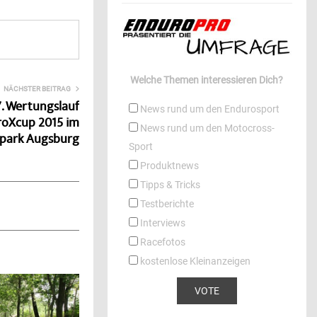
Welche Themen interessieren Dich?
NÄCHSTER BEITRAG
7. Wertungslauf
News rund um den Endurosport
roXcup 2015 im
News rund um den Motocross-
park Augsburg
Sport
Produktnews
Tipps & Tricks
Testberichte
Interviews
Racefotos
kostenlose Kleinanzeigen