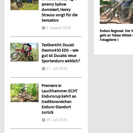
Jeremy Sydow
dominiert, Henry
Strauss sorgt für die
Sensation
2. August 2026
Enduro Regional: Der 
geht an Tobias Wittek 
Fotogalerie )
Testbericht: Ducati
Desmo450 EDS – wie
gut ist Ducatis neue
Sportenduro wirklich?
31. Juli 2026
Premiere in
Lauchhammer: ECHT
Endurocup kehrt an
traditionsreichen
Enduro-Standort
zurück
29. Juli 2026