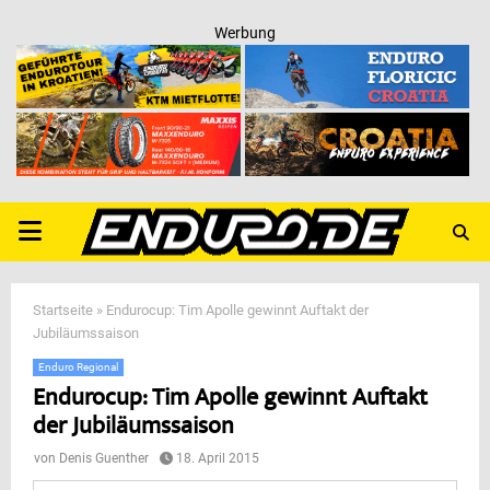
Werbung
PRIMARY
MENU
Startseite
»
Endurocup: Tim Apolle gewinnt Auftakt der
Jubiläumssaison
Enduro Regional
Endurocup: Tim Apolle gewinnt Auftakt
der Jubiläumssaison
von
Denis Guenther
18. April 2015