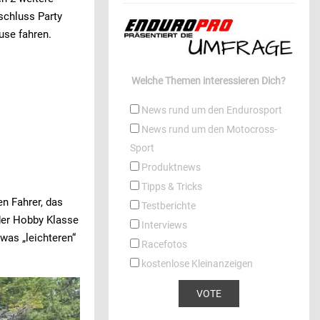
schluss Party
use fahren.
Welche Themen interessieren Dich?
News rund um den Endurosport
News rund um den Motocross-
Sport
Produktnews
Tipps & Tricks
en Fahrer, das
Testberichte
der Hobby Klasse
Interviews
was „leichteren“
Racefotos
kostenlose Kleinanzeigen