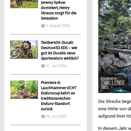
Jeremy Sydow
dominiert, Henry
Strauss sorgt für die
Sensation
2. August 2026
Testbericht: Ducati
Desmo450 EDS – wie
gut ist Ducatis neue
Sportenduro wirklich?
31. Juli 2026
Premiere in
Lauchhammer: ECHT
Endurocup kehrt an
traditionsreichen
Die Strecke beg
Enduro-Standort
eine Höhe von üb
zurück
aufgrund ihrer 
29. Juli 2026
In diesem Jahr w