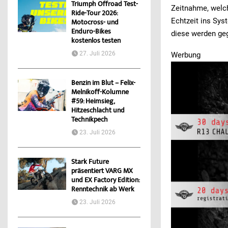
Triumph Offroad Test-
Zeitnahme, welch
Ride-Tour 2026:
Echtzeit ins Sy
Motocross- und
Enduro-Bikes
diese werden geg
kostenlos testen
27. Juli 2026
Werbung
Benzin im Blut – Felix-
Melnikoff-Kolumne
#59: Heimsieg,
Hitzeschlacht und
Technikpech
23. Juli 2026
Stark Future
präsentiert VARG MX
und EX Factory Edition:
Renntechnik ab Werk
23. Juli 2026