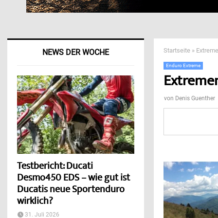
Startseite
»
Extreme
NEWS DER WOCHE
Enduro Extreme
Extremen
von
Denis Guenther
Testbericht: Ducati
Desmo450 EDS – wie gut ist
Ducatis neue Sportenduro
wirklich?
31. Juli 2026