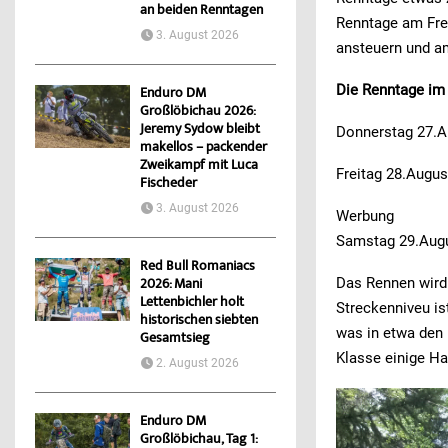
an beiden Renntagen
Renntage am Fre
3. August 2026
ansteuern und am
Die Renntage im 
Enduro DM
Großlöbichau 2026:
Jeremy Sydow bleibt
Donnerstag 27.A
makellos – packender
Zweikampf mit Luca
Freitag 28.Augu
Fischeder
3. August 2026
Werbung
Samstag 29.Aug
Red Bull Romaniacs
Das Rennen wird w
2026: Mani
Lettenbichler holt
Streckenniveu is
historischen siebten
was in etwa den 
Gesamtsieg
Klasse einige Ha
2. August 2026
Enduro DM
Großlöbichau, Tag 1: