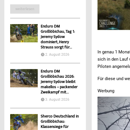
weiterlesen
Enduro DM
Großlöbichau, Tag 1:
Jeremy Sydow
dominiert, Henry
Strauss sorgt für...
In genau 1 Mona
2. August 2026
sich in den Lauf
Piloten angemel
Enduro DM
Großlöbichau 2026:
Für diese und we
Jeremy Sydow bleibt
makellos – packender
Werbung
Zweikampf mit...
3. August 2026
Sherco Deutschland in
Großlöbichau:
Klassensiege für