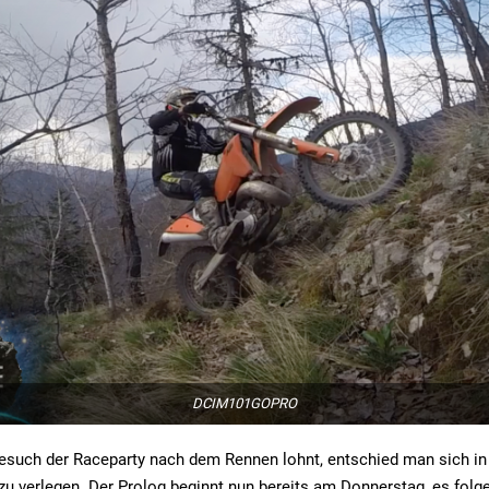
DCIM101GOPRO
esuch der Raceparty nach dem Rennen lohnt, entschied man sich in
u verlegen. Der Prolog beginnt nun bereits am Donnerstag, es folg