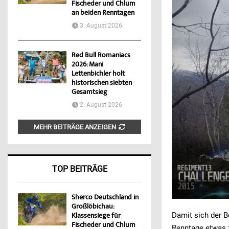
Fischeder und Chlum
an beiden Renntagen
3. August 2026
Red Bull Romaniacs
2026: Mani
Lettenbichler holt
historischen siebten
Gesamtsieg
2. August 2026
MEHR BEITRÄGE ANZEIGEN
TOP BEITRÄGE
Sherco Deutschland in
Großlöbichau:
Damit sich der B
Klassensiege für
Fischeder und Chlum
Renntage etwas z