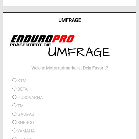
UMFRAGE
Welche Motorradmarke ist Dein Favorit?
KTM
BETA
HUSQVARNA
TM
GASGAS
SHERCO
YAMAHA