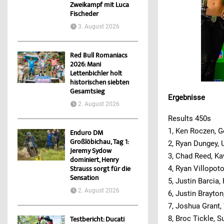
Zweikampf mit Luca
Fischeder
3. August 2026
Red Bull Romaniacs
2026: Mani
Lettenbichler holt
historischen siebten
Gesamtsieg
Ergebnisse
2. August 2026
Results 450s
1, Ken Roczen, 
Enduro DM
Großlöbichau, Tag 1:
2, Ryan Dungey,
Jeremy Sydow
3, Chad Reed, K
dominiert, Henry
4, Ryan Villopot
Strauss sorgt für die
Sensation
5, Justin Barcia
2. August 2026
6, Justin Brayto
7, Joshua Grant
8, Broc Tickle, S
Testbericht: Ducati