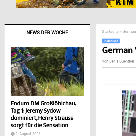
Startseite
»
German 
NEWS DER WOCHE
Motocross
German 
von
Denis Guenther
Enduro DM Großlöbichau,
Tag 1: Jeremy Sydow
dominiert, Henry Strauss
sorgt für die Sensation
2. August 2026