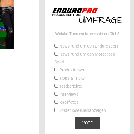
Welche Themen interessieren Dich?
News rund um den Endurosport
News rund um den Motocross-
Sport
Produktnews
Tipps & Tricks
Testberichte
Interviews
Racefotos
kostenlose Kleinanzeigen