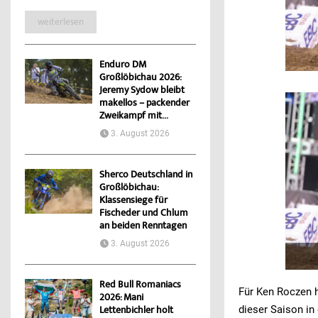
weiterlesen
Enduro DM
Großlöbichau 2026:
Jeremy Sydow bleibt
makellos – packender
Zweikampf mit...
3. August 2026
Sherco Deutschland in
Großlöbichau:
Klassensiege für
Fischeder und Chlum
an beiden Renntagen
3. August 2026
Red Bull Romaniacs
Für Ken Roczen h
2026: Mani
dieser Saison in
Lettenbichler holt