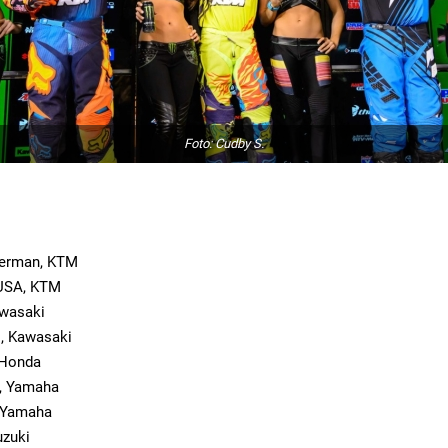
Foto: Cudby S.
German, KTM
 USA, KTM
awasaki
o, Kawasaki
, Honda
n, Yamaha
, Yamaha
uzuki