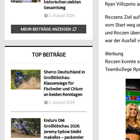
historischen siebten
Ryan Villopoto a
Gesamtsieg
2. August 2026
Roczens Ziel auf
vom Start weg un
MEHR BEITRÄGE ANZEIGEN
und Roczen übern
war der Ausfall 
Werbung
TOP BEITRÄGE
Roczen konnte so
Teamkollege Rya
Sherco Deutschland in
Großlöbichau:
Klassensiege für
Fischeder und Chlum
an beiden Renntagen
3. August 2026
Enduro DM
Großlöbichau 2026:
Jeremy Sydow bleibt
makellos – packender