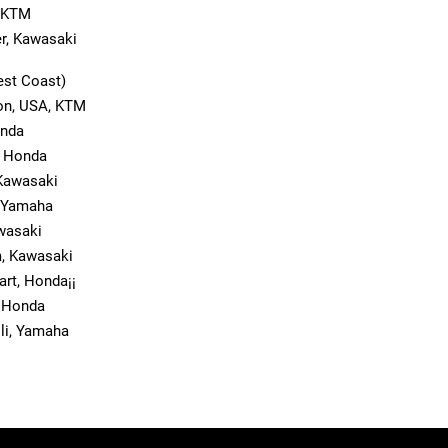
, KTM
r, Kawasaki
est Coast)
on, USA, KTM
onda
, Honda
 Kawasaki
, Yamaha
awasaki
m, Kawasaki
rt, Honda¡¡
, Honda
lli, Yamaha