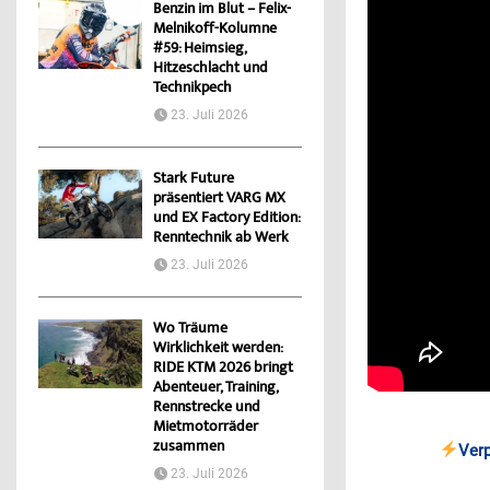
Benzin im Blut – Felix-
Melnikoff-Kolumne
#59: Heimsieg,
Hitzeschlacht und
Technikpech
23. Juli 2026
Stark Future
präsentiert VARG MX
und EX Factory Edition:
Renntechnik ab Werk
23. Juli 2026
Wo Träume
Wirklichkeit werden:
RIDE KTM 2026 bringt
Abenteuer, Training,
Rennstrecke und
Mietmotorräder
zusammen
Ver
23. Juli 2026