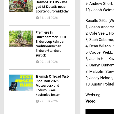
Desmo450 EDS – wie
9, Andrew Short
gut ist Ducatis neue
10, Jacob Weime
Sportenduro wirklich?
31. Juli 2026
Results 250s (W
1, Jason Anders
Premiere in
2, Cole Seely, H
Lauchhammer: ECHT
3, Zach Osborne
Endurocup kehrt an
4, Dean Wilson,
traditionsreichen
Enduro-Standort
5, Cooper Webb
zurück
6, Justin Hill, K
29. Juli 2026
7, Darryn Durha
8, Malcolm Stewa
Triumph Offroad Test-
9, Jessy Nelson
Ride-Tour 2026:
10, Austin Polite
Motocross- und
Enduro-Bikes
Werbung
kostenlos testen
Video:
27. Juli 2026