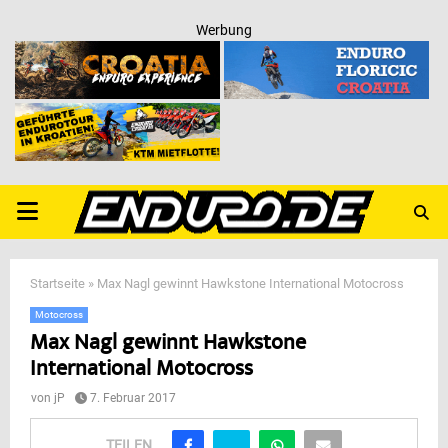
Werbung
PRIMARY
MENU
Startseite
»
Max Nagl gewinnt Hawkstone International Motocross
Motocross
Max Nagl gewinnt Hawkstone
International Motocross
von
jP
7. Februar 2017
TEILEN