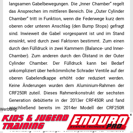
langsamen Gabelbewegungen. Die „Inner Chamber“ regelt
das Ansprechen im mittleren Bereich. Die „Outer Cylinder
Chamber“ tritt in Funktion, wenn die Federwege kurz dem
oberen oder unteren Anschlag (den Bump Stops) gefragt
sind. Inwieweit die Gabel vorgespannt ist und im Stand
einsinkt, wird durch zwei Faktoren bestimmt. Zum einen
durch den Fülldruck in zwei Kammern (Balance- und Inner-
Chamber). Zum anderen durch den Ölstand in der Outer
Cylinder Chamber. Der Fülldruck kann bei Bedarf
unkompliziert über herkömmliche Schrader Ventile auf der
oberen Gabelendkappe erhöht oder reduziert werden.
Keine Änderungen wurden dem Aluminium-Rahmen der
CRF250R zuteil. Dieses Rahmenkonstrukt der sechsten
Generation debütierte in der 2013er CRF450R und fand
anschließend bereits im 2014er Modell der CRF250R
Werbung
×
Verwendung. Das bei der Konstruktion geschickt
umgesetzte Prinzip der zentralisierten Massen sorgt in
Verbindung mit günstiger Schwerpunktlage für mühelos