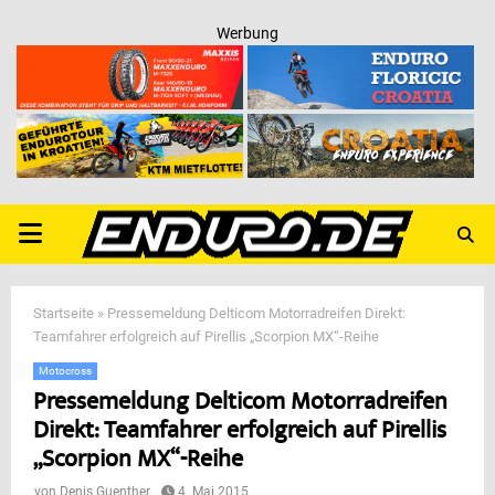
Werbung
PRIMARY
MENU
Startseite
»
Pressemeldung Delticom Motorradreifen Direkt:
Teamfahrer erfolgreich auf Pirellis „Scorpion MX“-Reihe
Motocross
Pressemeldung Delticom Motorradreifen
Direkt: Teamfahrer erfolgreich auf Pirellis
„Scorpion MX“-Reihe
von
Denis Guenther
4. Mai 2015