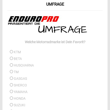
UMFRAGE
Welche Motorradmarke ist Dein Favorit?
KTM
BETA
HUSQVARNA
TM
GASGAS
SHERCO
YAMAHA
HONDA
SUZUKI