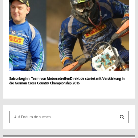
Saisonbeginn: Team von MotorradreifenDirekt.de startet mit Verstärkung in
die German Cross Country Championship 2016
S
e
a
S
r