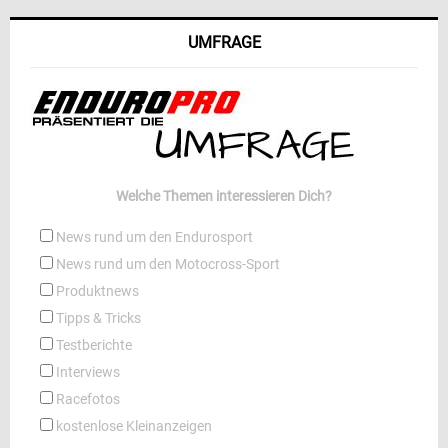
UMFRAGE
Welche Themen interessieren Dich?
News rund um den Endurosport
News rund um den Motocross-Sport
Produktnews
Tipps & Tricks
Testberichte
Interviews
Racefotos
kostenlose Kleinanzeigen