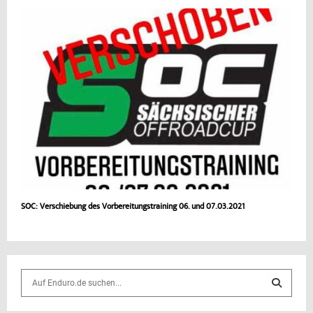
SOC: Verschiebung des Vorbereitungstraining 06. und 07.03.2021
S
e
a
S