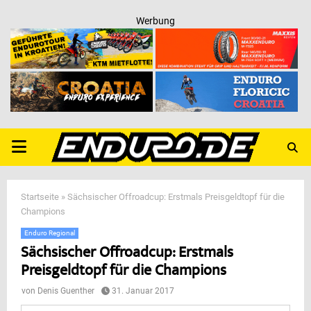
Werbung
PRIMARY
MENU
Startseite
»
Sächsischer Offroadcup: Erstmals Preisgeldtopf für die
Champions
Enduro Regional
Sächsischer Offroadcup: Erstmals
Preisgeldtopf für die Champions
von
Denis Guenther
31. Januar 2017