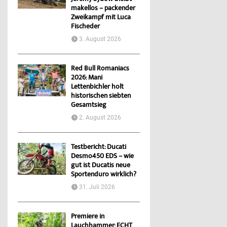
makellos – packender
Zweikampf mit Luca
Fischeder
3. August 2026
Red Bull Romaniacs
2026: Mani
Lettenbichler holt
historischen siebten
Gesamtsieg
2. August 2026
Testbericht: Ducati
Desmo450 EDS – wie
gut ist Ducatis neue
Sportenduro wirklich?
31. Juli 2026
Premiere in
Lauchhammer: ECHT