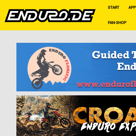
START
APP
FAN-SHOP