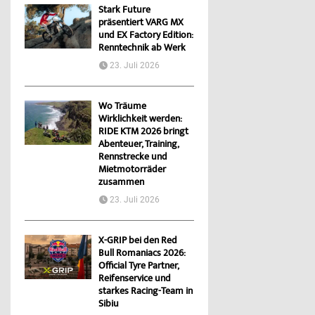
Stark Future
präsentiert VARG MX
und EX Factory Edition:
Renntechnik ab Werk
23. Juli 2026
Wo Träume
Wirklichkeit werden:
RIDE KTM 2026 bringt
Abenteuer, Training,
Rennstrecke und
Mietmotorräder
zusammen
23. Juli 2026
X-GRIP bei den Red
Bull Romaniacs 2026:
Official Tyre Partner,
Reifenservice und
starkes Racing-Team in
Sibiu