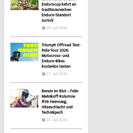
Endurocup kehrt an
traditionsreichen
Enduro-Standort
zurück
29. Juli 2026
Triumph Offroad Test-
Ride-Tour 2026:
Motocross- und
Enduro-Bikes
kostenlos testen
27. Juli 2026
Benzin im Blut – Felix-
Melnikoff-Kolumne
#59: Heimsieg,
Hitzeschlacht und
Technikpech
23. Juli 2026