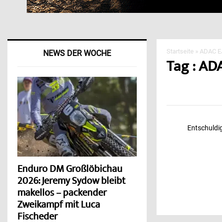
Startseite
»
ADAC EJ
NEWS DER WOCHE
Tag : AD
Entschuldig
Enduro DM Großlöbichau
2026: Jeremy Sydow bleibt
makellos – packender
Zweikampf mit Luca
Fischeder