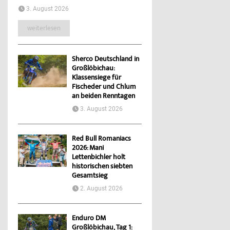
3. August 2026
weiterlesen
Sherco Deutschland in
Großlöbichau:
Klassensiege für
Fischeder und Chlum
an beiden Renntagen
3. August 2026
Red Bull Romaniacs
2026: Mani
Lettenbichler holt
historischen siebten
Gesamtsieg
2. August 2026
Enduro DM
Großlöbichau, Tag 1: