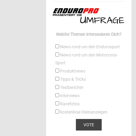
Welche Themen interessieren Dich?
News rund um den Endurosport
News rund um den Motocross-
Sport
Produktnews
Tipps & Tricks
Testberichte
Interviews
Racefotos
kostenlose Kleinanzeigen