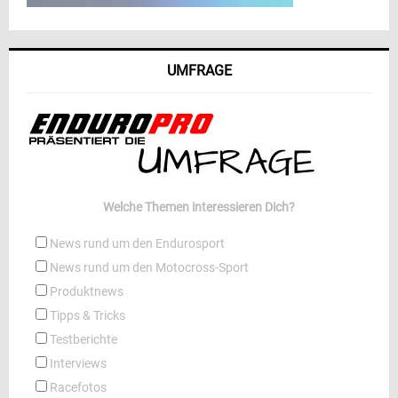
UMFRAGE
Welche Themen interessieren Dich?
News rund um den Endurosport
News rund um den Motocross-Sport
Produktnews
Tipps & Tricks
Testberichte
Interviews
Racefotos