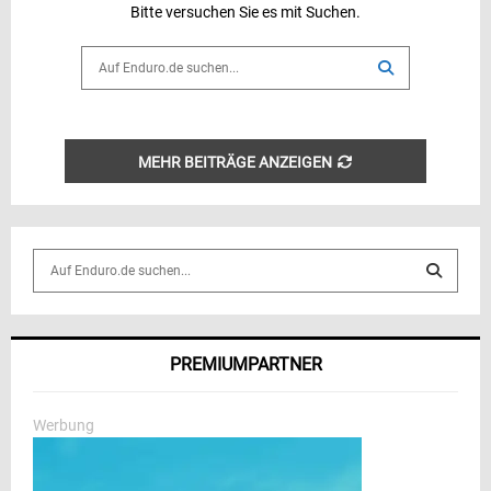
Bitte versuchen Sie es mit Suchen.
Search
for:
SEARCH
MEHR BEITRÄGE ANZEIGEN
S
e
a
S
r
c
E
PREMIUMPARTNER
h
f
A
o
Werbung
r
R
:
C