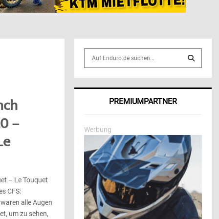
S
e
a
S
r
c
E
nch
PREMIUMPARTNER
h
f
A
0 –
o
Werbung
r
Le
R
:
C
H
et – Le Touquet
es CFS:
 waren alle Augen
et, um zu sehen,