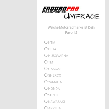
Welche Motorradmarke ist Dein
Favorit?
KTM
BETA
HUSQVARNA
TM
GASGAS
SHERCO
YAMAHA
HONDA
SUZUKI
KAWASAKI
APRILIA