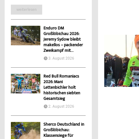
weiterlesen
Enduro DM
Großlöbichau 2026:
Jeremy Sydow bleibt
makellos – packender
Zweikampf mit...
3. August 2026
Red Bull Romaniacs
2026: Mani
Lettenbichler holt
historischen siebten
Gesamtsieg
2. August 2026
Sherco Deutschland in
Großlöbichau:
Klassensiege für