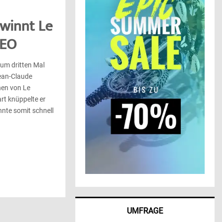
winnt Le
DEO
zum dritten Mal
ean-Claude
nen von Le
rt knüppelte er
nte somit schnell
.
UMFRAGE