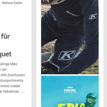
n. Watson hatte
 für
quet
ährige Mike
n der
00.000 Zuschauern
otorsportevents
t immer wieder
 Teilnehmer,......