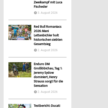
Zweikampf mit Luca
Fischeder
3. August 2026
Red Bull Romaniacs
2026: Mani
Lettenbichler holt
historischen siebten
Gesamtsieg
2. August 2026
Enduro DM
Großlöbichau, Tag 1:
Jeremy Sydow
dominiert, Henry
Strauss sorgt für die
Sensation
2. August 2026
Testbericht: Ducati