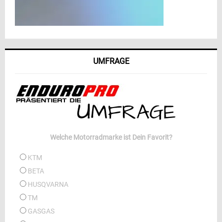
UMFRAGE
Welche Motorradmarke ist Dein Favorit?
KTM
BETA
HUSQVARNA
TM
GASGAS