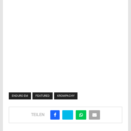
ENDURO EM
FEATURED
KROMPACHY
TEILEN