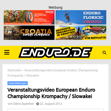
Werbung
PRIMARY
MENU
Startseite
»
Veranstaltungsvideo European Enduro Championship
Krompachy / Slowakei
Veranstaltungen
Veranstaltungsvideo European Enduro
Championship Krompachy / Slowakei
von
Denis Guenther
22. August 2012