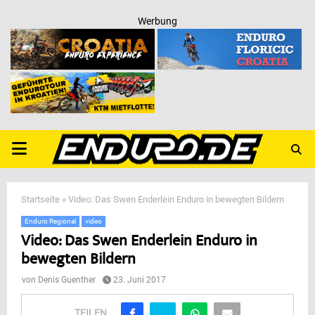
Werbung
PRIMARY
MENU
Startseite
»
Video: Das Swen Enderlein Enduro in bewegten Bildern
Enduro Regional
video
Video: Das Swen Enderlein Enduro in
bewegten Bildern
von
Denis Guenther
23. Juni 2017
TEILEN