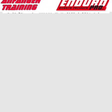
– packender Zweikampf mit Luca Fischeder
Red Bull Romaniacs 2026: Mani Lettenbichler holt historischen
siebten Gesamtsieg
Enduro DM Großlöbichau, Tag 1: Jeremy Sydow dominiert,
Henry Strauss sorgt für die Sensation
Testbericht: Ducati Desmo450 EDS – wie gut ist Ducatis neue
Sportenduro wirklich?
Premiere in Lauchhammer: ECHT Endurocup kehrt an
traditionsreichen Enduro-Standort zurück
Triumph Offroad Test-Ride-Tour 2026: Motocross- und Enduro-
Bikes kostenlos testen
Benzin im Blut – Felix-Melnikoff-Kolumne #59: Heimsieg,
Hitzeschlacht und Technikpech