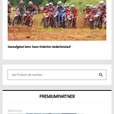
Staraufgebot beim Swen Enderlein Gedächtnislauf
S
e
a
S
r
c
E
PREMIUMPARTNER
h
f
A
o
Werbung