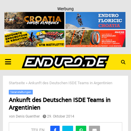
Werbung
PRIMARY
MENU
Startseite
»
Ankunft des Deutschen ISDE Teams in Argentinien
Veranstaltungen
Ankunft des Deutschen ISDE Teams in
Argentinien
von
Denis Guenther
29. Oktober 2014
TEILEN