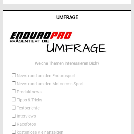
UMFRAGE
Welche Themen interessieren Dich?
News rund um den Endurosport
News rund um den Motocross-Sport
Produktnews
Tipps & Tricks
Testberichte
Interviews
Racefotos
kostenlose Kleinanzeigen