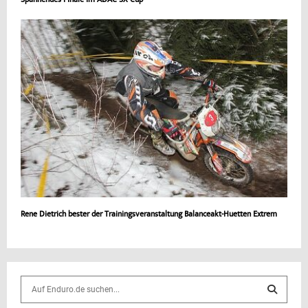
Spannendes Finale im ADAC SX Cup
Rene Dietrich bester der Trainingsveranstaltung Balanceakt-Huetten Extrem
S
e