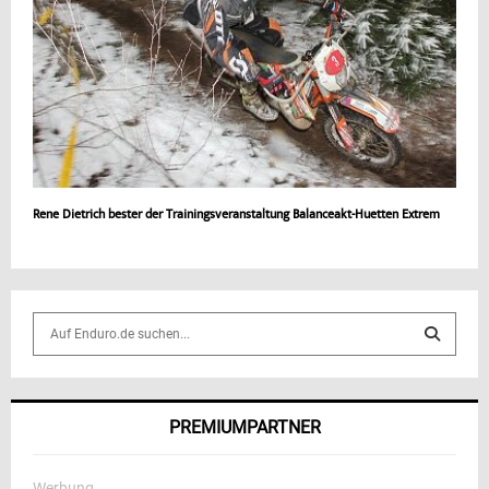
Rene Dietrich bester der Trainingsveranstaltung Balanceakt-Huetten Extrem
S
e
a
S
r
c
E
PREMIUMPARTNER
h
f
A
o
Werbung