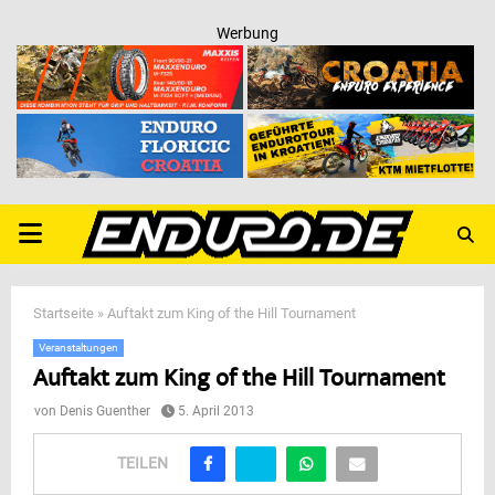
Werbung
PRIMARY
MENU
Startseite
»
Auftakt zum King of the Hill Tournament
Veranstaltungen
Auftakt zum King of the Hill Tournament
von
Denis Guenther
5. April 2013
TEILEN