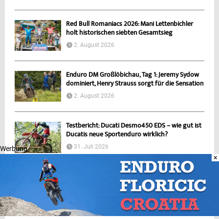
Red Bull Romaniacs 2026: Mani Lettenbichler
holt historischen siebten Gesamtsieg
2. August 2026
Enduro DM Großlöbichau, Tag 1: Jeremy Sydow
dominiert, Henry Strauss sorgt für die Sensation
2. August 2026
Testbericht: Ducati Desmo450 EDS – wie gut ist
Ducatis neue Sportenduro wirklich?
31. Juli 2026
Werbung
×
Premiere in Lauchhammer: ECHT Endurocup
kehrt an traditionsreichen Enduro-Standort
zurück
29. Juli 2026