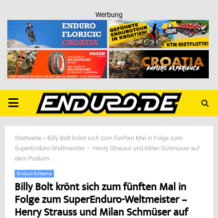
Werbung
PRIMARY
MENU
Startseite
»
Billy Bolt krönt sich zum fünften Mal in Folge zum
SuperEnduro-Weltmeister – Henry Strauss und Milan Schmüser auf
dem Podium
Enduro Extreme
Billy Bolt krönt sich zum fünften Mal in
Folge zum SuperEnduro-Weltmeister –
Henry Strauss und Milan Schmüser auf