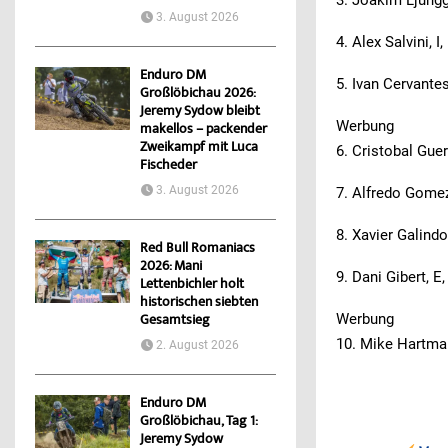
3. August 2026
4. Alex Salvini, 
Enduro DM
5. Ivan Cervante
Großlöbichau 2026:
Jeremy Sydow bleibt
Werbung
makellos – packender
Zweikampf mit Luca
6. Cristobal Guer
Fischeder
3. August 2026
7. Alfredo Gomez
8. Xavier Galind
Red Bull Romaniacs
2026: Mani
9. Dani Gibert, E
Lettenbichler holt
historischen siebten
Werbung
Gesamtsieg
10. Mike Hartma
2. August 2026
Enduro DM
Großlöbichau, Tag 1:
Jeremy Sydow