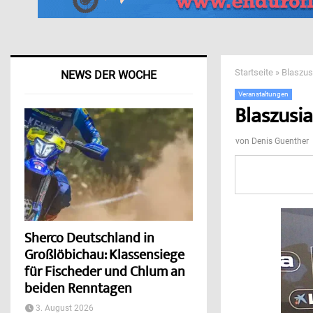
Startseite
»
Blaszus
NEWS DER WOCHE
Veranstaltungen
Blaszusi
von
Denis Guenther
Sherco Deutschland in
Großlöbichau: Klassensiege
für Fischeder und Chlum an
beiden Renntagen
3. August 2026