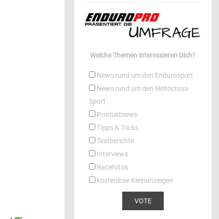
Welche Themen interessieren Dich?
News rund um den Endurosport
News rund um den Motocross-
Sport
Produktnews
Tipps & Tricks
Testberichte
Interviews
Racefotos
kostenlose Kleinanzeigen