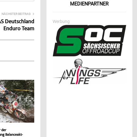
MEDIENPARTNER
NÄCHSTER BEITRAG
AS Deutschland
Werbung
Enduro Team
r der
ung Balanceakt-