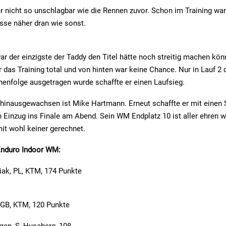
r nicht so unschlagbar wie die Rennen zuvor. Schon im Training war
sse näher dran wie sonst.
r der einzigste der Taddy den Titel hätte noch streitig machen kön
 das Training total und von hinten war keine Chance. Nur in Lauf 2 d
enfolge ausgetragen wurde schaffte er einen Laufsieg.
 hinausgewachsen ist Mike Hartmann. Erneut schaffte er mit einen 
Einzug ins Finale am Abend. Sein WM Endplatz 10 ist aller ehren w
it wohl keiner gerechnet.
Enduro Indoor WM:
iak, PL, KTM, 174 Punkte
 GB, KTM, 120 Punkte
ren, S, Husaberg, 108