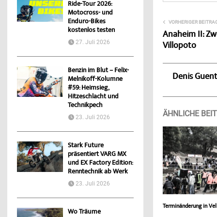
Ride-Tour 2026:
Motocross- und
Enduro-Bikes
VORHERIGER BEITRA
kostenlos testen
Anaheim II: Zw
27. Juli 2026
Villopoto
Benzin im Blut – Felix-
Denis Guen
Melnikoff-Kolumne
#59: Heimsieg,
Hitzeschlacht und
Technikpech
ÄHNLICHE BEI
23. Juli 2026
Stark Future
präsentiert VARG MX
und EX Factory Edition:
Renntechnik ab Werk
23. Juli 2026
Terminänderung in Vel
Wo Träume