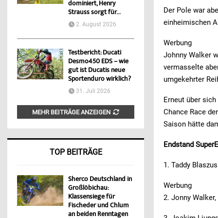
dominiert, Henry
Der Pole war abe
Strauss sorgt für...
einheimischen A
2. August 2026
Werbung
Testbericht: Ducati
Johnny Walker wa
Desmo450 EDS – wie
vermasselte aber
gut ist Ducatis neue
Sportenduro wirklich?
umgekehrter Reih
31. Juli 2026
Erneut über sich
Chance Race den 
MEHR BEITRÄGE ANZEIGEN
Saison hätte dam
Endstand Super
TOP BEITRÄGE
1. Taddy Blaszus
Sherco Deutschland in
Werbung
Großlöbichau:
Klassensiege für
2. Jonny Walker,
Fischeder und Chlum
an beiden Renntagen
3. Joakim Ljungg