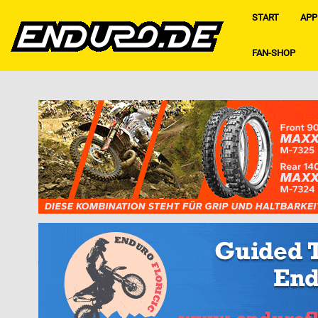
START
APP
FAN-SHOP