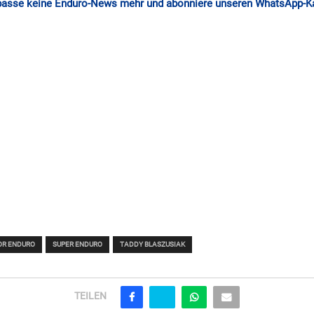
passe keine Enduro-News mehr und abonniere unseren WhatsApp-K
OR ENDURO
SUPER ENDURO
TADDY BLASZUSIAK
TEILEN