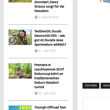
Ver
dominiert, Henry
Strauss sorgt für die
Sensation
2. August 2026
Testbericht: Ducati
Desmo450 EDS – wie
gut ist Ducatis neue
Sportenduro wirklich?
31. Juli 2026
Premiere in
Lauchhammer: ECHT
Endurocup kehrt an
traditionsreichen
Enduro-Standort
FEATURED
INDO
zurück
29. Juli 2026
Triumph Offroad Test-