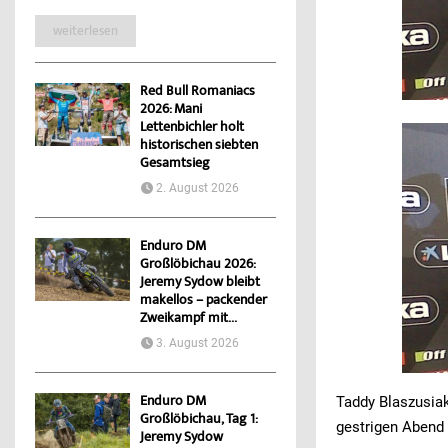
weiterlesen
Red Bull Romaniacs
2026: Mani
Lettenbichler holt
historischen siebten
Gesamtsieg
2. August 2026
Enduro DM
Großlöbichau 2026:
Jeremy Sydow bleibt
makellos – packender
Zweikampf mit...
3. August 2026
Enduro DM
Taddy Blaszusiak
Großlöbichau, Tag 1:
gestrigen Abend 
Jeremy Sydow