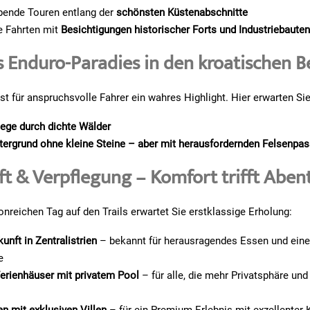
ende Touren entlang der
schönsten Küstenabschnitte
e Fahrten mit
Besichtigungen historischer Forts und Industriebaute
s Enduro-Paradies in den kroatischen 
st für anspruchsvolle Fahrer ein wahres Highlight. Hier erwarten Sie
iege durch dichte Wälder
tergrund ohne kleine Steine – aber mit herausfordernden Felsenpa
t & Verpflegung – Komfort trifft Aben
nreichen Tag auf den Trails erwartet Sie erstklassige Erholung:
unft in Zentralistrien
– bekannt für herausragendes Essen und eine
e
erienhäuser mit privatem Pool
– für alle, die mehr Privatsphäre un
n mit exklusiven Villen
– für ein Premium-Erlebnis mit exzellenter