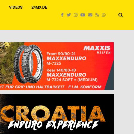
VIDEOS
24MX.DE