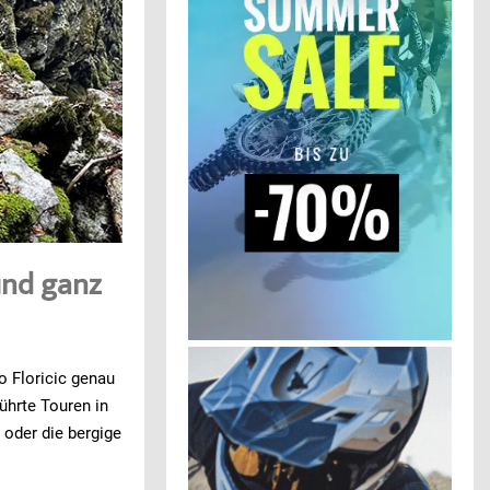
und ganz
o Floricic genau
führte Touren in
 oder die bergige