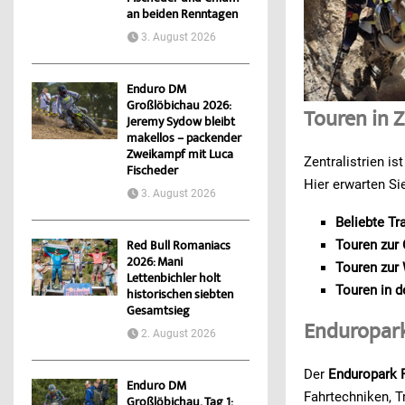
an beiden Renntagen
3. August 2026
Enduro DM
Großlöbichau 2026:
Touren in Z
Jeremy Sydow bleibt
makellos – packender
Zweikampf mit Luca
Zentralistrien i
Fischeder
Hier erwarten Si
3. August 2026
Beliebte Tr
Touren zur
Red Bull Romaniacs
2026: Mani
Touren zur
Lettenbichler holt
Touren in 
historischen siebten
Gesamtsieg
Enduropark 
2. August 2026
Der
Enduropark F
Enduro DM
Fahrtechniken, T
Großlöbichau, Tag 1: