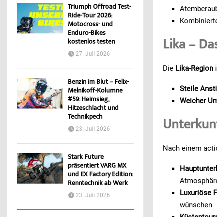
Triumph Offroad Test-
Atemberaub
Ride-Tour 2026:
Kombiniert
Motocross- und
Enduro-Bikes
Lika – Da
kostenlos testen
27. Juli 2026
Die
Lika-Region
i
Benzin im Blut – Felix-
Steile Anst
Melnikoff-Kolumne
#59: Heimsieg,
Weicher Un
Hitzeschlacht und
Technikpech
Unterkunf
23. Juli 2026
Nach einem actio
Stark Future
präsentiert VARG MX
Hauptunterk
und EX Factory Edition:
Atmosphär
Renntechnik ab Werk
Luxuriöse F
23. Juli 2026
wünschen
Küstentoure