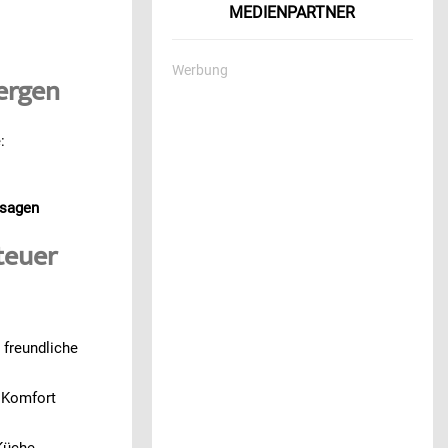
MEDIENPARTNER
n
Werbung
Bergen
:
ssagen
teuer
 freundliche
d Komfort
 Küche