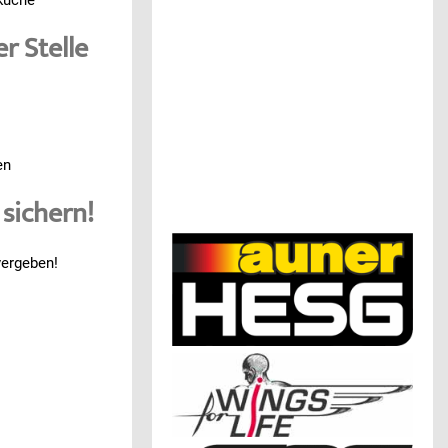
r Stelle
en
 sichern!
vergeben!