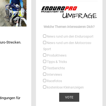
Welche Themen interessieren Dich?
News rund um den Endurosport
duro-Strecken.
News rund um den Motocross-
Sport
Produktnews
Tipps & Tricks
Testberichte
Interviews
Racefotos
kostenlose Kleinanzeigen
edingungen für