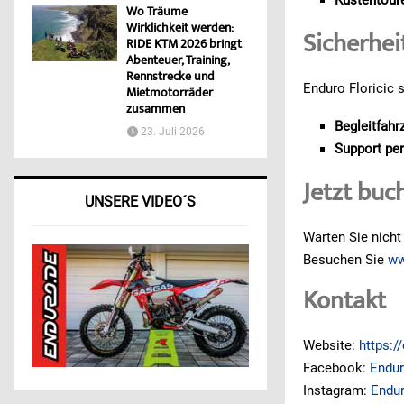
Wo Träume
Wirklichkeit werden:
Sicherheit
RIDE KTM 2026 bringt
Abenteuer, Training,
Rennstrecke und
Enduro Floricic 
Mietmotorräder
zusammen
Begleitfahrz
23. Juli 2026
Support pe
Jetzt buc
UNSERE VIDEO´S
Warten Sie nicht
Besuchen Sie
ww
Kontakt
Website:
https:/
Facebook:
Endur
Instagram:
Endur