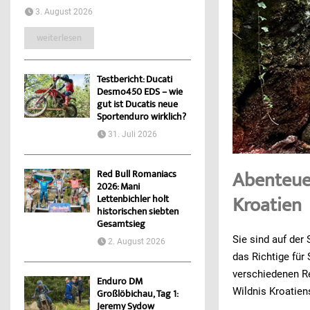
3. August 2026
weiterlesen
Testbericht: Ducati
Desmo450 EDS – wie
gut ist Ducatis neue
Sportenduro wirklich?
31. Juli 2026
Abenteuer
Red Bull Romaniacs
2026: Mani
Kroatien
Lettenbichler holt
historischen siebten
Gesamtsieg
Sie sind auf der
2. August 2026
das Richtige für 
verschiedenen Re
Enduro DM
Wildnis Kroatien
Großlöbichau, Tag 1:
Jeremy Sydow