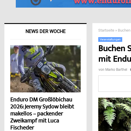
Startseite
»
Buchen 
NEWS DER WOCHE
Veranstaltungen
Buchen S
mit Endur
von
Marko Barthel
Enduro DM Großlöbichau
2026: Jeremy Sydow bleibt
makellos – packender
Zweikampf mit Luca
Fischeder