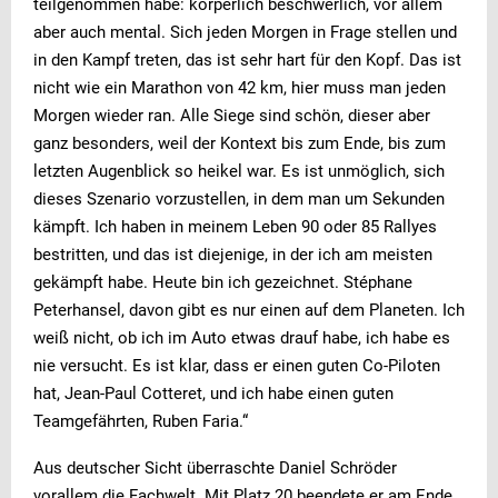
teilgenommen habe: körperlich beschwerlich, vor allem
aber auch mental. Sich jeden Morgen in Frage stellen und
in den Kampf treten, das ist sehr hart für den Kopf. Das ist
nicht wie ein Marathon von 42 km, hier muss man jeden
Morgen wieder ran. Alle Siege sind schön, dieser aber
ganz besonders, weil der Kontext bis zum Ende, bis zum
letzten Augenblick so heikel war. Es ist unmöglich, sich
dieses Szenario vorzustellen, in dem man um Sekunden
kämpft. Ich haben in meinem Leben 90 oder 85 Rallyes
bestritten, und das ist diejenige, in der ich am meisten
gekämpft habe. Heute bin ich gezeichnet. Stéphane
Peterhansel, davon gibt es nur einen auf dem Planeten. Ich
weiß nicht, ob ich im Auto etwas drauf habe, ich habe es
nie versucht. Es ist klar, dass er einen guten Co-Piloten
hat, Jean-Paul Cotteret, und ich habe einen guten
Teamgefährten, Ruben Faria.“
Aus deutscher Sicht überraschte Daniel Schröder
vorallem die Fachwelt. Mit Platz 20 beendete er am Ende