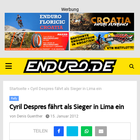
Werbung
PRIMARY
MENU
Startseite
»
Cyril Despres fährt als Sieger in Lima ein
Rally
Cyril Despres fährt als Sieger in Lima ein
von
Denis Guenther
15. Januar 2012
TEILEN