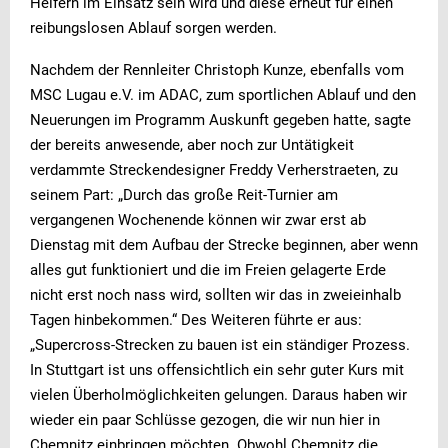
Helfern im Einsatz sein wird und diese erneut für einen
reibungslosen Ablauf sorgen werden.
Nachdem der Rennleiter Christoph Kunze, ebenfalls vom
MSC Lugau e.V. im ADAC, zum sportlichen Ablauf und den
Neuerungen im Programm Auskunft gegeben hatte, sagte
der bereits anwesende, aber noch zur Untätigkeit
verdammte Streckendesigner Freddy Verherstraeten, zu
seinem Part: „Durch das große Reit-Turnier am
vergangenen Wochenende können wir zwar erst ab
Dienstag mit dem Aufbau der Strecke beginnen, aber wenn
alles gut funktioniert und die im Freien gelagerte Erde
nicht erst noch nass wird, sollten wir das in zweieinhalb
Tagen hinbekommen.“ Des Weiteren führte er aus:
„Supercross-Strecken zu bauen ist ein ständiger Prozess.
In Stuttgart ist uns offensichtlich ein sehr guter Kurs mit
vielen Überholmöglichkeiten gelungen. Daraus haben wir
wieder ein paar Schlüsse gezogen, die wir nun hier in
Chemnitz einbringen möchten. Obwohl Chemnitz die