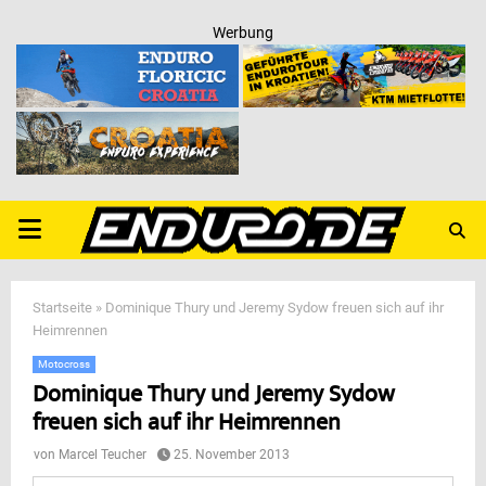
Werbung
PRIMARY
MENU
Startseite
»
Dominique Thury und Jeremy Sydow freuen sich auf ihr
Heimrennen
Motocross
Dominique Thury und Jeremy Sydow
freuen sich auf ihr Heimrennen
von
Marcel Teucher
25. November 2013