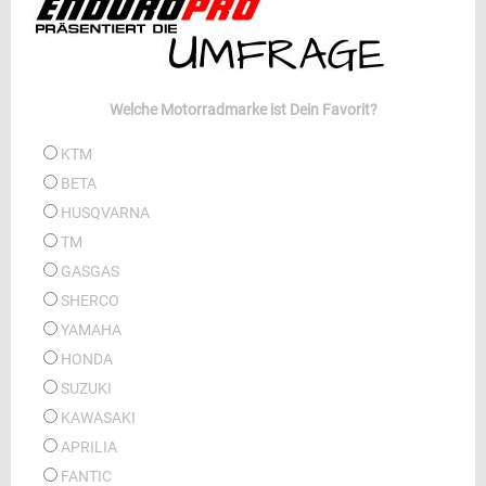
Welche Motorradmarke ist Dein Favorit?
KTM
BETA
HUSQVARNA
TM
GASGAS
SHERCO
YAMAHA
HONDA
SUZUKI
KAWASAKI
APRILIA
FANTIC