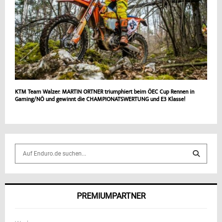
KTM Team Walzer: MARTIN ORTNER triumphiert beim ÖEC Cup Rennen in
Gaming/NÖ und gewinnt die CHAMPIONATSWERTUNG und E3 Klasse!
S
e
a
S
r
c
E
PREMIUMPARTNER
h
f
A
o