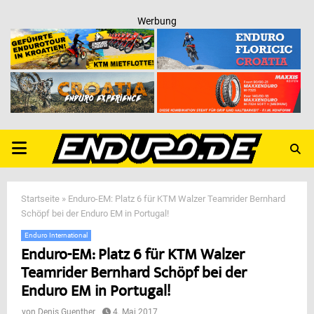
Werbung
PRIMARY
MENU
Startseite
»
Enduro-EM: Platz 6 für KTM Walzer Teamrider Bernhard
Schöpf bei der Enduro EM in Portugal!
Enduro International
Enduro-EM: Platz 6 für KTM Walzer
Teamrider Bernhard Schöpf bei der
Enduro EM in Portugal!
von
Denis Guenther
4. Mai 2017