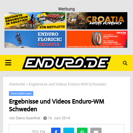
Werbung
PRIMARY
MENU
Startseite
»
Ergebnisse und Videos Enduro-WM Schweden
Veranstaltungen
Ergebnisse und Videos Enduro-WM
Schweden
von
Denis Guenther
16. Juni 2014
TEILEN