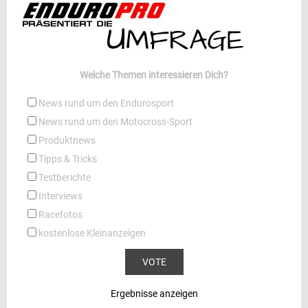
Welche Themen interessieren Dich?
News rund um den Endurosport
News rund um den Motocross-Sport
Produktnews
Tipps & Tricks
Testberichte
Interviews
Racefotos
kostenlose Kleinanzeigen
Ergebnisse anzeigen