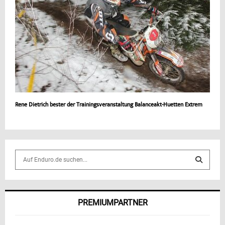
Rene Dietrich bester der Trainingsveranstaltung Balanceakt-Huetten Extrem
S
e
a
S
r
c
E
PREMIUMPARTNER
h
f
A