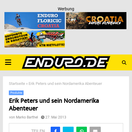
Werbung
PRIMARY
MENU
Startseite
»
Erik Peters und sein Nordamerika Abenteuer
Produkte
Erik Peters und sein Nordamerika
Abenteuer
von
Marko Barthel
27. Mai 2013
TEILEN