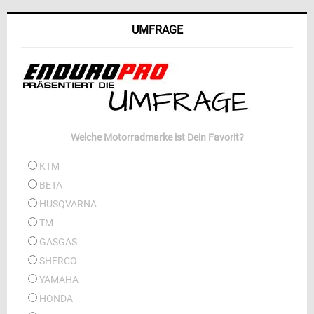
UMFRAGE
Welche Motorradmarke ist Dein Favorit?
KTM
BETA
HUSQVARNA
TM
GASGAS
SHERCO
YAMAHA
HONDA