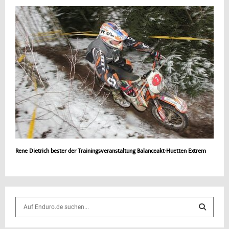
Rene Dietrich bester der Trainingsveranstaltung Balanceakt-Huetten Extrem
S
e
a
S