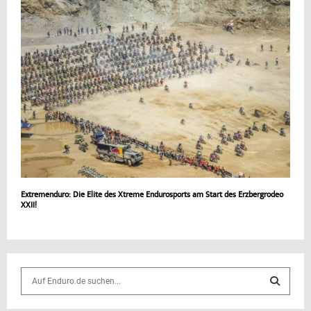
Extremenduro: Die Elite des Xtreme Endurosports am Start des Erzbergrodeo
XXII!
S
e
a
S