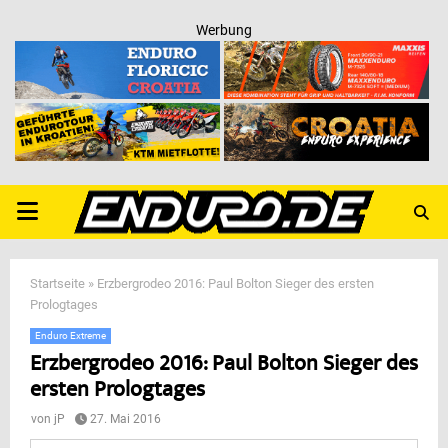
Werbung
PRIMARY
MENU
Startseite
»
Erzbergrodeo 2016: Paul Bolton Sieger des ersten
Prologtages
Enduro Extreme
Erzbergrodeo 2016: Paul Bolton Sieger des
ersten Prologtages
von
jP
27. Mai 2016