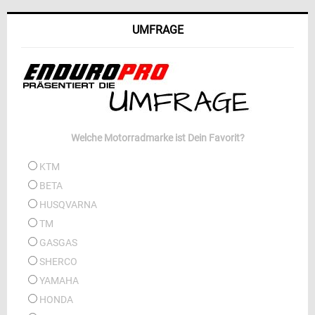
UMFRAGE
Welche Motorradmarke ist Dein Favorit?
KTM
BETA
HUSQVARNA
TM
GASGAS
SHERCO
YAMAHA
HONDA