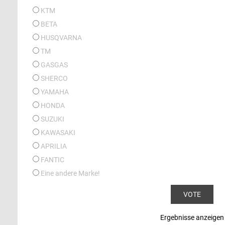
KTM
BETA
HUSQVARNA
TM
GASGAS
SHERCO
YAMAHA
HONDA
SUZUKI
KAWASAKI
APRILIA
FANTIC
Eine andere Marke!
Ergebnisse anzeigen