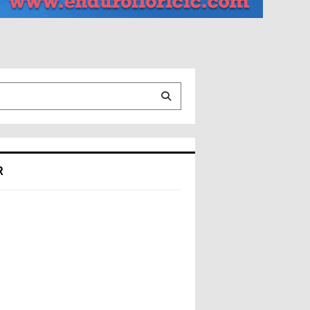
S
E
R
A
R
C
H