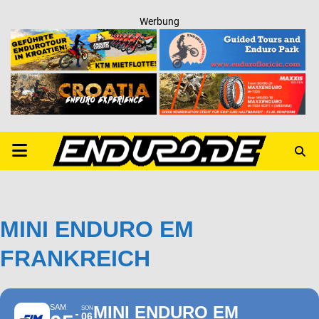
Werbung
PRIMARY
MENU
MINI ENDURO EM
FRANKREICH
SAM
MINI ENDURO EM
SON
06