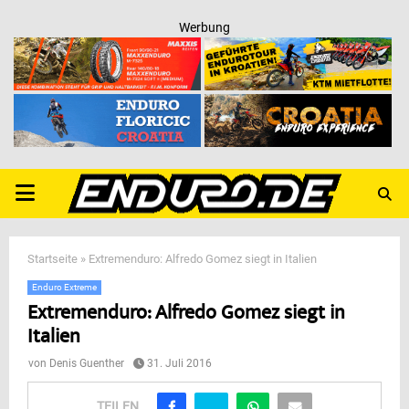
Werbung
PRIMARY
MENU
Startseite
»
Extremenduro: Alfredo Gomez siegt in Italien
Enduro Extreme
Extremenduro: Alfredo Gomez siegt in
Italien
von
Denis Guenther
31. Juli 2016
TEILEN