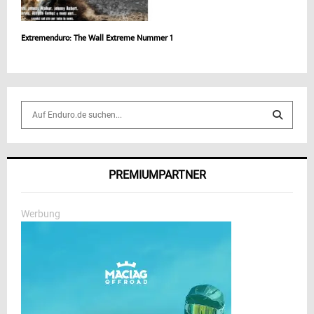
Extremenduro: The Wall Extreme Nummer 1
S
e
a
S
r
c
E
PREMIUMPARTNER
h
f
A
o
Werbung
r
R
:
C
H