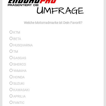
Welche Motorradmarke ist Dein Favorit?
KTM
BETA
HUSQVARNA
TM
GASGAS
SHERCO
YAMAHA
HONDA
SUZUKI
KAWASAKI
APRILIA
FANTIC