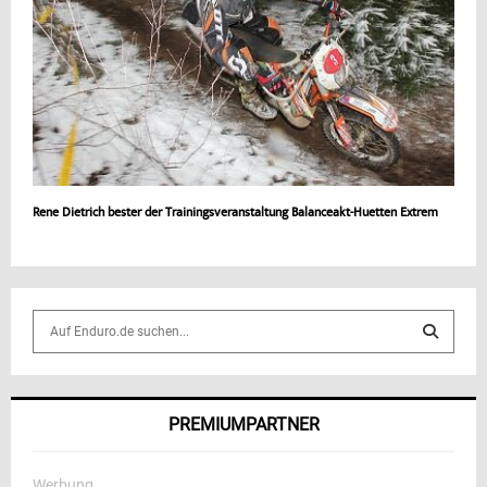
Rene Dietrich bester der Trainingsveranstaltung Balanceakt-Huetten Extrem
S
e
a
S
r
c
E
PREMIUMPARTNER
h
f
A
o
Werbung