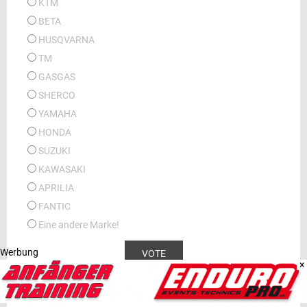
KTM
BETA
HUSQVARNA
TM
GASGAS
SHERCO
YAMAHA
HONDA
SUZUKI
KAWASAKI
APRILIA
FANTIC
Eine andere Marke!
Werbung
×
Ergebnisse anzeigen