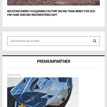
ROCKSTAR ENERGY HUSQVARNA FACTORY RACING TEAM BEREIT FÜR 2021
FIM HARD ENDURO WELTMEISTERSCHAFT
S
e
a
S
r
c
E
PREMIUMPARTNER
h
f
A
o
Werbung
r
R
:
C
H