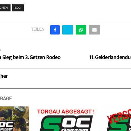
ICHEN
SOC
TEILEN
G
m Sieg beim 3. Getzen Rodeo
11. Gelderlandendu
ther
TRÄGE