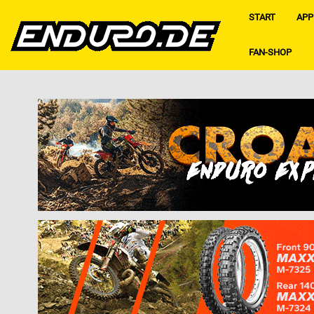
START
APP
FAN-SHOP