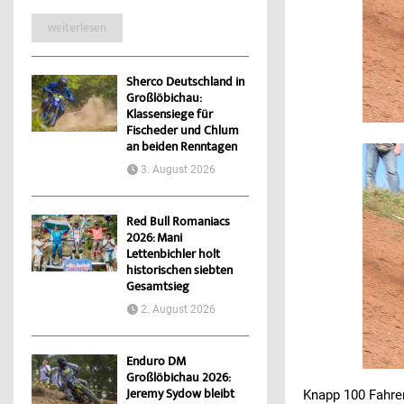
weiterlesen
Sherco Deutschland in
Großlöbichau:
Klassensiege für
Fischeder und Chlum
an beiden Renntagen
3. August 2026
Red Bull Romaniacs
2026: Mani
Lettenbichler holt
historischen siebten
Gesamtsieg
2. August 2026
Enduro DM
Großlöbichau 2026:
Jeremy Sydow bleibt
Knapp 100 Fahre