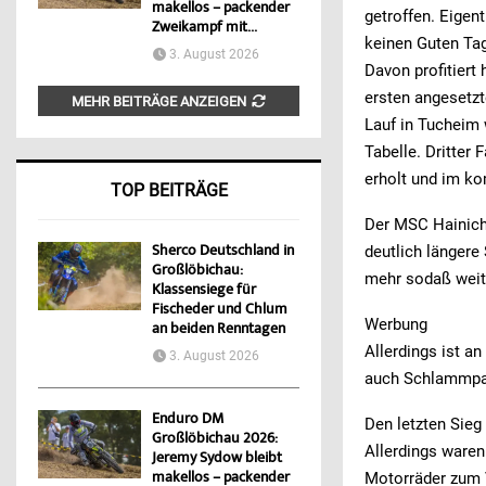
makellos – packender
getroffen. Eigent
Zweikampf mit...
keinen Guten Tag
3. August 2026
Davon profitier
ersten angesetzt
MEHR BEITRÄGE ANZEIGEN
Lauf in Tucheim 
Tabelle. Dritter
erholt und im k
TOP BEITRÄGE
Der MSC Hainich
Sherco Deutschland in
deutlich längere
Großlöbichau:
mehr sodaß weite
Klassensiege für
Fischeder und Chlum
Werbung
an beiden Renntagen
Allerdings ist 
3. August 2026
auch Schlammpas
Enduro DM
Den letzten Sieg
Großlöbichau 2026:
Allerdings waren
Jeremy Sydow bleibt
makellos – packender
Motorräder zum 