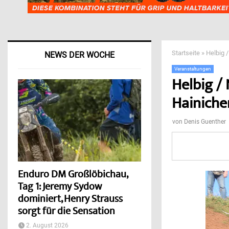
Startseite
»
Helbig 
NEWS DER WOCHE
Veranstaltungen
Helbig /
Hainiche
von
Denis Guenther
Enduro DM Großlöbichau,
Tag 1: Jeremy Sydow
dominiert, Henry Strauss
sorgt für die Sensation
2. August 2026