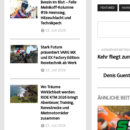
Benzin im Blut – Felix-
Melnikoff-Kolumne
FEATURED
HAIN
#59: Heimsieg,
Hitzeschlacht und
Technikpech
23. Juli 2026
Stark Future
VORHERIGER BEITRA
präsentiert VARG MX
Kehr fliegt zu
und EX Factory Edition:
Renntechnik ab Werk
23. Juli 2026
Denis Guen
Wo Träume
Wirklichkeit werden:
RIDE KTM 2026 bringt
ÄHNLICHE BEI
Abenteuer, Training,
Rennstrecke und
Mietmotorräder
zusammen
23. Juli 2026