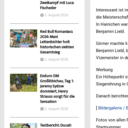
Zweikampf mit Luca
Fischeder
Interessant ist i
3. August 2026
die Meisterschaf
In Hainichen war
Benjamin Liebl.
Red Bull Romaniacs
2026: Mani
Lettenbichler holt
Görner machte k
historischen siebten
Benjamin Liebl, 
Gesamtsieg
Vizemeister in 
2. August 2026
Werbung
Enduro DM
Ein Höhepunkt st
Großlöbichau, Tag 1:
Siegerehrung in 
Jeremy Sydow
dominiert, Henry
Danach berichten
Strauss sorgt für die
Sensation
[
Bildergalerie /
2. August 2026
Fotos von allen 
Testbericht: Ducati
Startnummer.