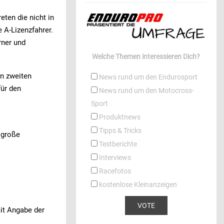
eten die nicht in
 A-Lizenzfahrer.
rner und
Welche Themen interessieren Dich?
en zweiten
News rund um den Endurosport
für den
News rund um den Motocross-
Sport
Produktnews
Tipps & Tricks
 große
Testberichte
Interviews
Racefotos
kostenlose Kleinanzeigen
t Angabe der