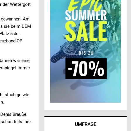
er der Wettergott
se gewannen. Am
 da sie beim DEM
latz 5 der
Kreuzband-OP
Jahren war eine
serspiegel immer
l staubige wie
n.
 Denis Brauße.
schon teils ihre
UMFRAGE