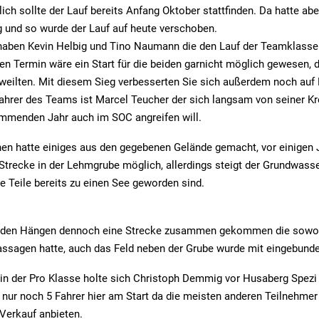
lich sollte der Lauf bereits Anfang Oktober stattfinden. Da hatte ab
 und so wurde der Lauf auf heute verschoben.
t haben Kevin Helbig und Tino Naumann die den Lauf der Teamklas
en Termin wäre ein Start für die beiden garnicht möglich gewesen,
weilten. Mit diesem Sieg verbesserten Sie sich außerdem noch auf P
 Fahrer des Teams ist Marcel Teucher der sich langsam von seiner 
ommenden Jahr auch im SOC angreifen will.
en hatte einiges aus den gegebenen Gelände gemacht, vor einigen 
 Strecke in der Lehmgrube möglich, allerdings steigt der Grundwas
 Teile bereits zu einen See geworden sind.
an den Hängen dennoch eine Strecke zusammen gekommen die sowoh
sagen hatte, auch das Feld neben der Grube wurde mit eingebunde
 in der Pro Klasse holte sich Christoph Demmig vor Husaberg Spezi
 nur noch 5 Fahrer hier am Start da die meisten anderen Teilnehmer 
Verkauf anbieten.