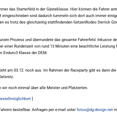
mmer das Starterfeld in der Gästeklasse. Hier können die Fahrer antr
t eingeschrieben sind dadurch tummeln sich dort auch immer einige
en es trotz des gleichzeitig stattfindenden GetzenRodeo Derrick Gö
urzen Prozess und überrundete das gesamte Fahrerfeld. Inkusive d
bei einer Rundenzeit von rund 13 Minuten eine beachtliche Leistung 
der Enduro3 Klasse der DEM.
eht am 03.12. noch aus. Im Rahmen der Raceparty gibt es dann die
Oelsnitz.
 wir noch einmal über alle Meister und Platzierten.
 Bestellmöglichkeit
]
Fahrern bestellbar. Anfragen per e-mail unter
fotos@dg-design.net
mi