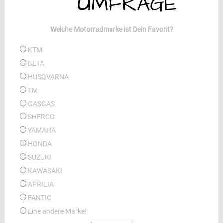
Welche Motorradmarke ist Dein Favorit?
KTM
BETA
HUSQVARNA
TM
GASGAS
SHERCO
YAMAHA
HONDA
SUZUKI
KAWASAKI
APRILIA
FANTIC
Eine andere Marke!