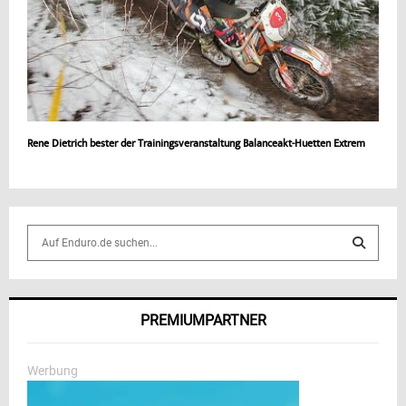
Rene Dietrich bester der Trainingsveranstaltung Balanceakt-Huetten Extrem
S
e
a
S
r
c
E
PREMIUMPARTNER
h
f
A
o
Werbung
r
R
: