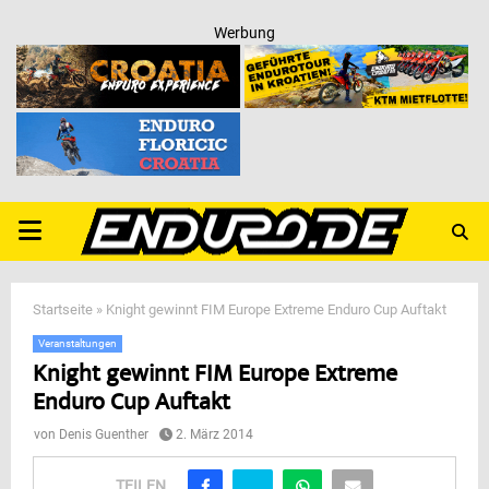
Werbung
PRIMARY
MENU
Startseite
»
Knight gewinnt FIM Europe Extreme Enduro Cup Auftakt
Veranstaltungen
Knight gewinnt FIM Europe Extreme
Enduro Cup Auftakt
von
Denis Guenther
2. März 2014
TEILEN