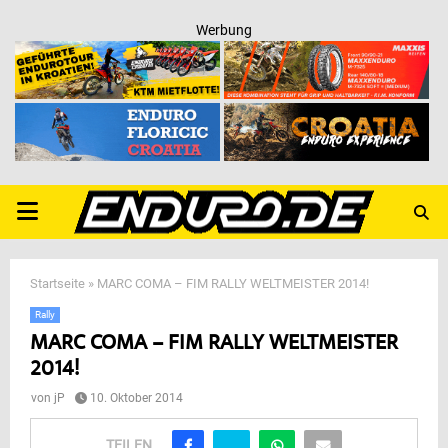
Werbung
PRIMARY
MENU
Startseite
»
MARC COMA – FIM RALLY WELTMEISTER 2014!
Rally
MARC COMA – FIM RALLY WELTMEISTER
2014!
von
jP
10. Oktober 2014
TEILEN