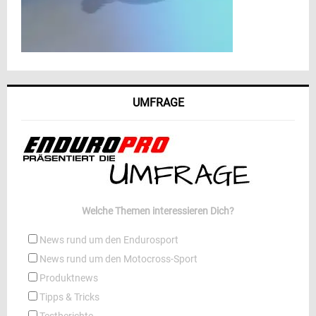
UMFRAGE
Welche Themen interessieren Dich?
News rund um den Endurosport
News rund um den Motocross-Sport
Produktnews
Tipps & Tricks
Testberichte