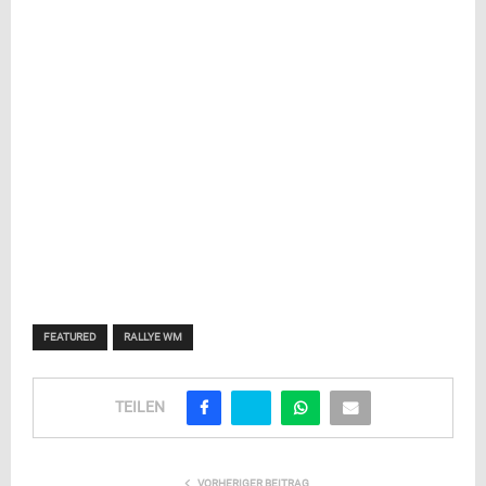
FEATURED
RALLYE WM
TEILEN
VORHERIGER BEITRAG