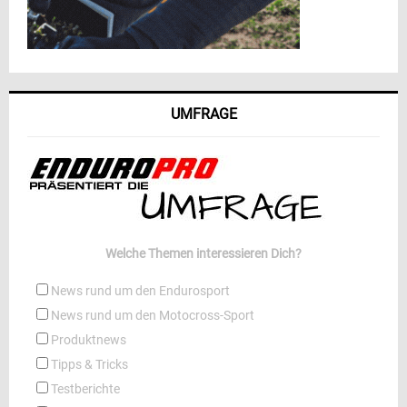
UMFRAGE
Welche Themen interessieren Dich?
News rund um den Endurosport
News rund um den Motocross-Sport
Produktnews
Tipps & Tricks
Testberichte