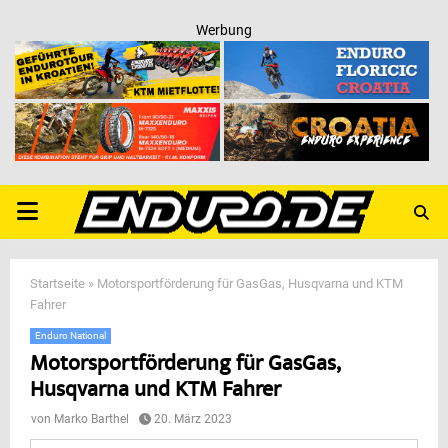
Werbung
PRIMARY
MENU
Startseite
»
Motorsportförderung für GasGas, Husqvarna und KTM
Fahrer
Enduro National
Motorsportförderung für GasGas,
Husqvarna und KTM Fahrer
von
Marko Barthel
20. März 2023