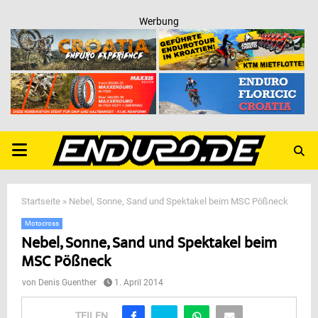
Werbung
PRIMARY
MENU
Startseite
»
Nebel, Sonne, Sand und Spektakel beim MSC Pößneck
Motocross
Nebel, Sonne, Sand und Spektakel beim
MSC Pößneck
von
Denis Guenther
1. April 2014
TEILEN