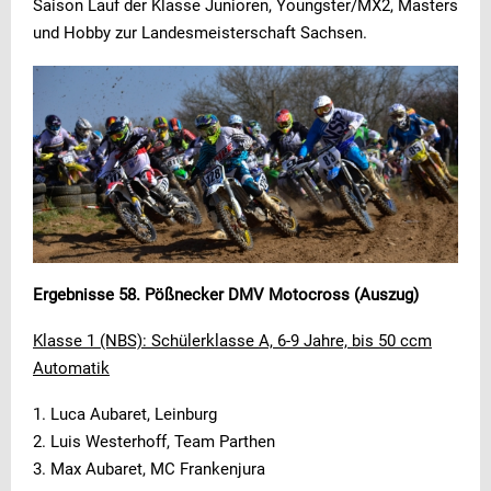
Saison Lauf der Klasse Junioren, Youngster/MX2, Masters
und Hobby zur Landesmeisterschaft Sachsen.
Ergebnisse 58. Pößnecker DMV Motocross (Auszug)
Klasse 1 (NBS): Schülerklasse A, 6-9 Jahre, bis 50 ccm
Automatik
1. Luca Aubaret, Leinburg
2. Luis Westerhoff, Team Parthen
3. Max Aubaret, MC Frankenjura