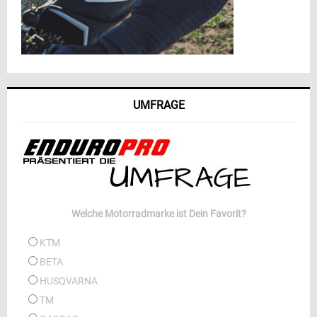
UMFRAGE
Welche Motorradmarke ist Dein Favorit?
KTM
BETA
HUSQVARNA
TM