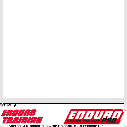
Werbung
×
NEUESTE BEITRÄGE
Sherco Deutschland in Großlöbichau: Klassensiege für