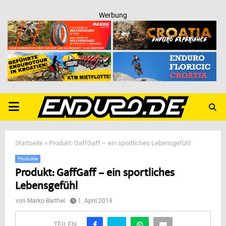
Werbung
PRIMARY
MENU
Startseite
»
Produkt: GaffGaff – ein sportliches Lebensgefühl
Produkte
Produkt: GaffGaff – ein sportliches
Lebensgefühl
von
Marko Barthel
1. April 2019
TEILEN