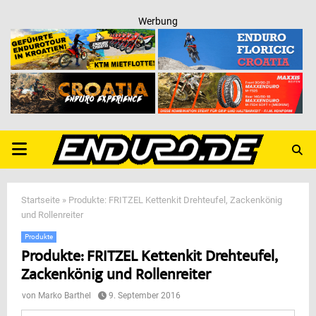
Werbung
PRIMARY
MENU
Startseite
»
Produkte: FRITZEL Kettenkit Drehteufel, Zackenkönig
und Rollenreiter
Produkte
Produkte: FRITZEL Kettenkit Drehteufel,
Zackenkönig und Rollenreiter
von
Marko Barthel
9. September 2016