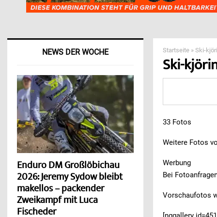
Startseite
»
Ski-kjö
NEWS DER WOCHE
Ski-kjör
33 Fotos
Weitere Fotos vo
Werbung
Enduro DM Großlöbichau
Bei Fotoanfrage
2026: Jeremy Sydow bleibt
makellos – packender
Vorschaufotos we
Zweikampf mit Luca
Fischeder
[nggallery id=451