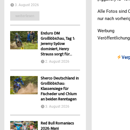
3. August 2026
Alle Fotos sind 
weiterlesen
nur nach vorheri
Werbung
Enduro DM
Veröffentlichung
Großlöbichau, Tag 1:
Jeremy Sydow
dominiert, Henry
Strauss sorgt für...
Ver
2. August 2026
Sherco Deutschland in
Großlöbichau:
Klassensiege für
Fischeder und Chlum
an beiden Renntagen
3. August 2026
Red Bull Romaniacs
2026: Mani