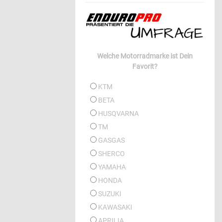
Welche Motorradmarke ist Dein
Favorit?
KTM
BETA
HUSQVARNA
TM
GASGAS
SHERCO
YAMAHA
HONDA
SUZUKI
KAWASAKI
APRILIA