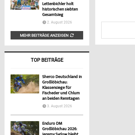
Lettenbichler holt
historischen siebten
Gesamtsieg
2. August 2026
MEHR BEITRÄGE ANZEIGEN
TOP BEITRÄGE
Sherco Deutschland in
Großlöbichau:
Klassensiege für
Fischeder und Chlum
an beiden Renntagen
3. August 2026
Enduro DM
Großlöbichau 2026:
Jeremy Sydow bleibt