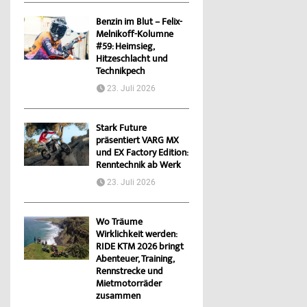
Benzin im Blut – Felix-
Melnikoff-Kolumne
#59: Heimsieg,
Hitzeschlacht und
Technikpech
23. Juli 2026
Stark Future
präsentiert VARG MX
und EX Factory Edition:
Renntechnik ab Werk
23. Juli 2026
Wo Träume
Wirklichkeit werden:
RIDE KTM 2026 bringt
Abenteuer, Training,
Rennstrecke und
Mietmotorräder
zusammen