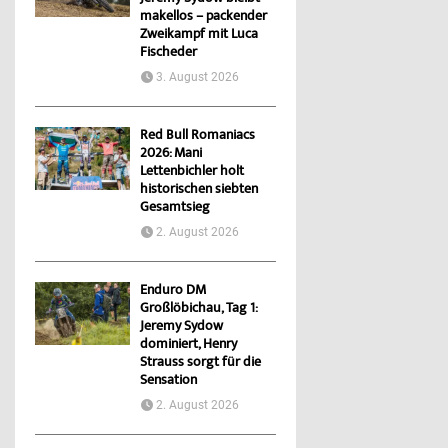
makellos – packender
Zweikampf mit Luca
Fischeder
3. August 2026
Red Bull Romaniacs
2026: Mani
Lettenbichler holt
historischen siebten
Gesamtsieg
2. August 2026
Enduro DM
Großlöbichau, Tag 1:
Jeremy Sydow
dominiert, Henry
Strauss sorgt für die
Sensation
2. August 2026