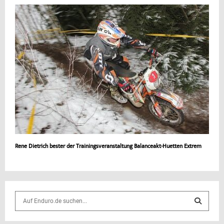
Rene Dietrich bester der Trainingsveranstaltung Balanceakt-Huetten Extrem
S
e
a
S