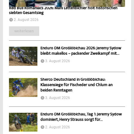
Red Bull Romaniacs 2026: Mani Lettenbichler holt historischen
siebten Gesamtsieg
2. August 2026
weiterlesen
Enduro DM Großlöbichau 2026: Jeremy Sydow
bleibt makellos – packender Zweikampf mit...
3. August 2026
Sherco Deutschland in Großlöbichau:
Klassensiege für Fischeder und Chlum an
beiden Renntagen
3. August 2026
Enduro DM Großlöbichau, Tag 1: Jeremy Sydow
dominiert, Henry Strauss sorgt für...
2. August 2026