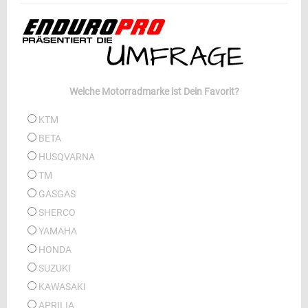
Welche Motorradmarke ist Dein Favorit?
KTM
BETA
HUSQVARNA
TM
GASGAS
SHERCO
YAMAHA
HONDA
SUZUKI
KAWASAKI
APRILIA