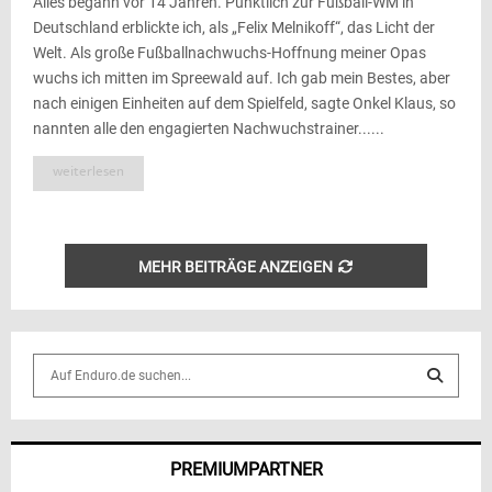
Alles begann vor 14 Jahren. Pünktlich zur Fußball-WM in
Deutschland erblickte ich, als „Felix Melnikoff“, das Licht der
Welt. Als große Fußballnachwuchs-Hoffnung meiner Opas
wuchs ich mitten im Spreewald auf. Ich gab mein Bestes, aber
nach einigen Einheiten auf dem Spielfeld, sagte Onkel Klaus, so
nannten alle den engagierten Nachwuchstrainer......
weiterlesen
MEHR BEITRÄGE ANZEIGEN
S
e
a
S
r
c
E
PREMIUMPARTNER
h