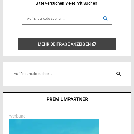
Bitte versuchen Sie es mit Suchen.
Search
for:
SEARCH
MEHR BEITRÄGE ANZEIGEN
S
e
a
S
r
c
E
PREMIUMPARTNER
h
f
A
o
Werbung
r
R
:
C