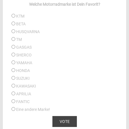
Welche Motorradmarke ist Dein Favorit?
KTM
BETA
HUSQVARNA
TM
GASGAS
SHERCO
YAMAHA
HONDA
SUZUKI
KAWASAKI
APRILIA
FANTIC
Eine andere Marke!