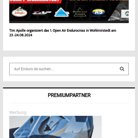
Tim Apolle organisiert das 1. Open Air Endurocross in Wohlmirstedt am
23.-24.08.2024
S
e
a
S
r
c
E
PREMIUMPARTNER
h
f
A
o
Werbung
r
R
:
C