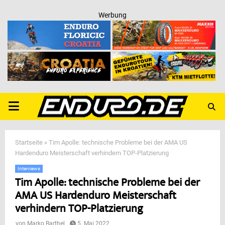
Werbung
PRIMARY
MENU
Startseite
»
Tim Apolle: technische Probleme bei der AMA US
Hardenduro Meisterschaft verhindern TOP-Platzierung
Interviews
Tim Apolle: technische Probleme bei der
AMA US Hardenduro Meisterschaft
verhindern TOP-Platzierung
von
Marko Barthel
5. Mai 2022