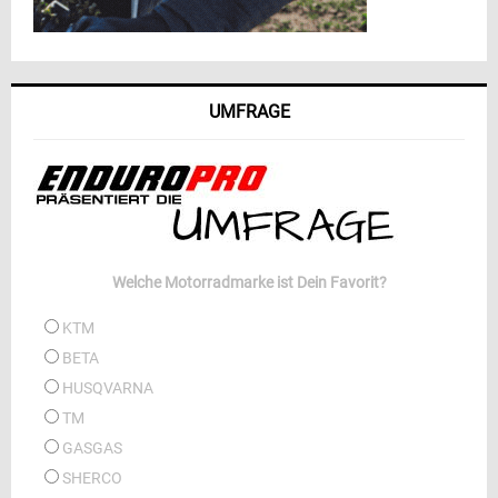
UMFRAGE
Welche Motorradmarke ist Dein Favorit?
KTM
BETA
HUSQVARNA
TM
GASGAS
SHERCO