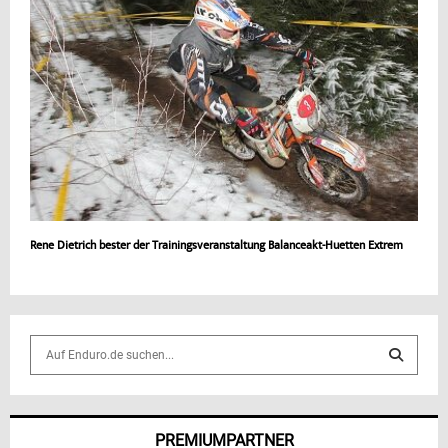
Rene Dietrich bester der Trainingsveranstaltung Balanceakt-Huetten Extrem
S
e
a
S
r
c
E
PREMIUMPARTNER