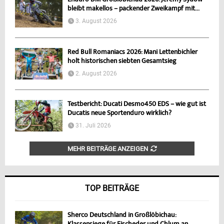
Enduro DM Großlöbichau 2026: Jeremy Sydow
bleibt makellos – packender Zweikampf mit...
3. August 2026
Red Bull Romaniacs 2026: Mani Lettenbichler
holt historischen siebten Gesamtsieg
2. August 2026
Testbericht: Ducati Desmo450 EDS – wie gut ist
Ducatis neue Sportenduro wirklich?
31. Juli 2026
MEHR BEITRÄGE ANZEIGEN
TOP BEITRÄGE
Sherco Deutschland in Großlöbichau: