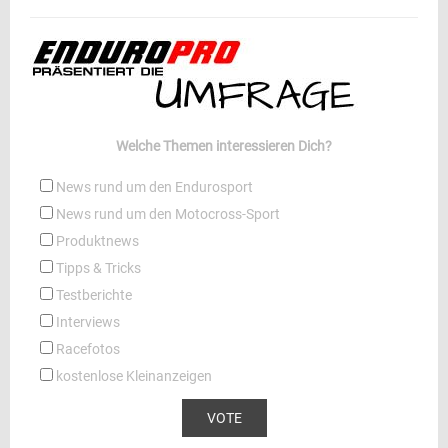
Welche Themen interessieren Dich?
News rund um den Endurosport
News rund um den Motocross-Sport
Produktnews
Tipps & Tricks
Testberichte
Interviews
Racefotos
kostenlose Kleinanzeigen