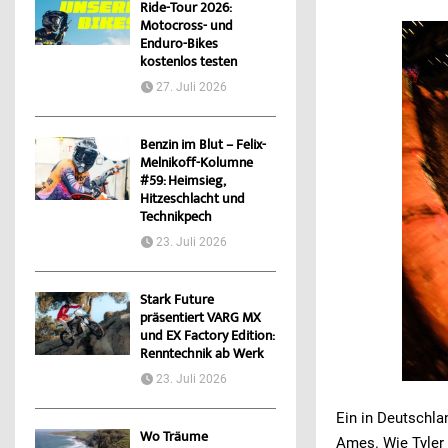
Ride-Tour 2026:
Motocross- und
Enduro-Bikes
kostenlos testen
27. Juli 2026
Benzin im Blut – Felix-
Melnikoff-Kolumne
#59: Heimsieg,
Hitzeschlacht und
Technikpech
23. Juli 2026
Stark Future
präsentiert VARG MX
und EX Factory Edition:
Renntechnik ab Werk
23. Juli 2026
Ein in Deutschla
Wo Träume
Ames. Wie Tyler 