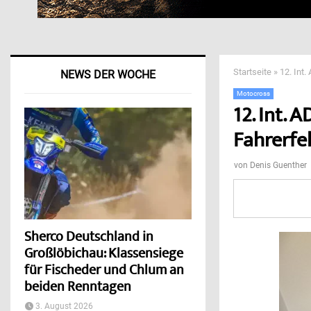
Startseite
»
12. Int
NEWS DER WOCHE
Motocross
12. Int.
Fahrerfel
von
Denis Guenther
Sherco Deutschland in
Großlöbichau: Klassensiege
für Fischeder und Chlum an
beiden Renntagen
3. August 2026