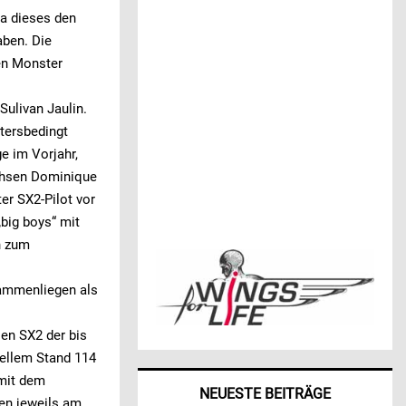
a dieses den
aben. Die
hen Monster
Sulivan Jaulin.
tersbedingt
e im Vorjahr,
chsen Dominique
er SX2-Pilot vor
big boys“ mit
n zum
sammenliegen als
en SX2 der bis
uellem Stand 114
mit dem
NEUESTE BEITRÄGE
sen jeweils am