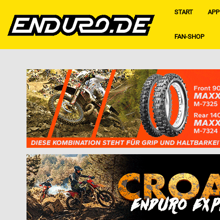
START
APP
FAN-SHOP