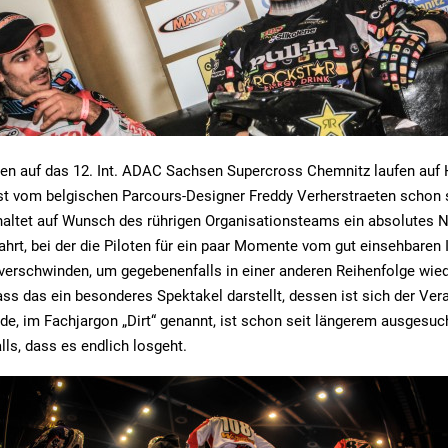
gen auf das 12. Int. ADAC Sachsen Supercross Chemnitz laufen auf
ist vom belgischen Parcours-Designer Freddy Verherstraeten schon
nhaltet auf Wunsch des rührigen Organisationsteams ein absolutes 
ahrt, bei der die Piloten für ein paar Momente vom gut einsehbaren I
verschwinden, um gegebenenfalls in einer anderen Reihenfolge wie
ss das ein besonderes Spektakel darstellt, dessen ist sich der Vera
de, im Fachjargon „Dirt“ genannt, ist schon seit längerem ausgesuc
lls, dass es endlich losgeht.