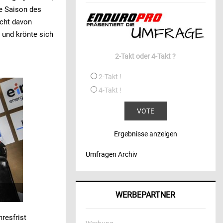
de Saison des
icht davon
 und krönte sich
2-Takt oder 4-Takt ?
2-Takt !
4-Takt !
Ergebnisse anzeigen
Umfragen Archiv
WERBEPARTNER
hresfrist