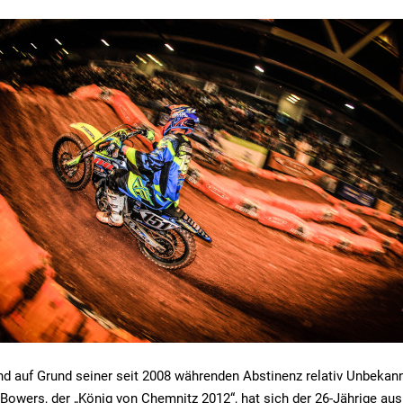
nd auf Grund seiner seit 2008 währenden Abstinenz relativ Unbekann
Bowers, der „König von Chemnitz 2012“, hat sich der 26-Jährige au