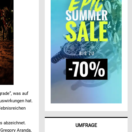
grade“, was auf
uswirkungen hat.
lebnisreichen
ts abzeichnet.
UMFRAGE
 Gregory Aranda,