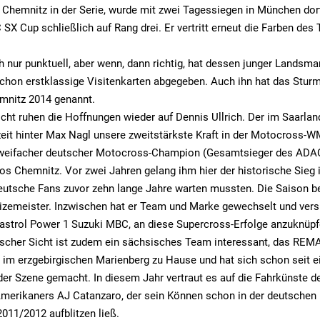
b Chemnitz in der Serie, wurde mit zwei Tagessiegen in München dor
SX Cup schließlich auf Rang drei. Er vertritt erneut die Farben de
 nur punktuell, aber wenn, dann richtig, hat dessen junger Lands
schon erstklassige Visitenkarten abgegeben. Auch ihn hat das Stu
emnitz 2014 genannt.
cht ruhen die Hoffnungen wieder auf Dennis Ullrich. Der im Saarlan
zeit hinter Max Nagl unsere zweitstärkste Kraft in der Motocross
weifacher deutscher Motocross-Champion (Gesamtsieger des ADA
s Chemnitz. Vor zwei Jahren gelang ihm hier der historische Sieg 
deutsche Fans zuvor zehn lange Jahre warten mussten. Die Saison b
Vizemeister. Inzwischen hat er Team und Marke gewechselt und vers
astrol Power 1 Suzuki MBC, an diese Supercross-Erfolge anzuknüpf
ischer Sicht ist zudem ein sächsisches Team interessant, das REMA
 im erzgebirgischen Marienberg zu Hause und hat sich schon seit e
er Szene gemacht. In diesem Jahr vertraut es auf die Fahrkünste d
Amerikaners AJ Catanzaro, der sein Können schon in der deutschen
011/2012 aufblitzen ließ.