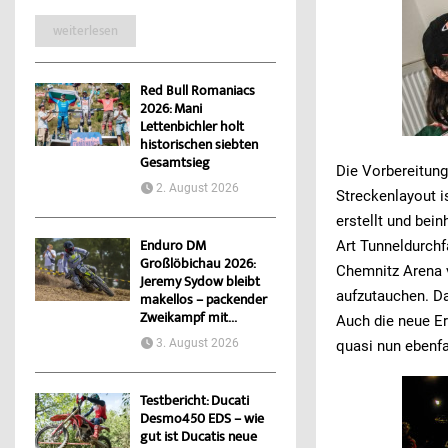
weiterlesen
Red Bull Romaniacs
2026: Mani
Lettenbichler holt
historischen siebten
Gesamtsieg
Die Vorbereitun
2. August 2026
Streckenlayout 
erstellt und bei
Art Tunneldurchf
Enduro DM
Großlöbichau 2026:
Chemnitz Arena 
Jeremy Sydow bleibt
aufzutauchen. Da
makellos – packender
Zweikampf mit...
Auch die neue Er
3. August 2026
quasi nun ebenfa
Testbericht: Ducati
Desmo450 EDS – wie
gut ist Ducatis neue