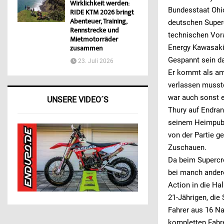
Wirklichkeit werden:
Bundesstaat Ohi
RIDE KTM 2026 bringt
Abenteuer, Training,
deutschen Superc
Rennstrecke und
technischen Vora
Mietmotorräder
Energy Kawasaki 
zusammen
Gespannt sein da
23. Juli 2026
Er kommt als am
verlassen musste
war auch sonst 
UNSERE VIDEO´S
Thury auf Endran
seinem Heimpubli
von der Partie g
Zuschauen.
Da beim Supercr
bei manch andere
Action in die Ha
21-Jährigen, die
Fahrer aus 16 N
kompletten Fahre