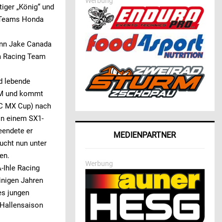
Werbung
tiger „König“ und
s Teams Honda
mann Jake Canada
rm Racing Team
d lebende
-WM und kommt
C MX Cup) nach
in einem SX1-
eendete er
MEDIENPARTNER
ucht nun unter
en.
Werbung
-Ihle Racing
inigen Jahren
es jungen
 Hallensaison