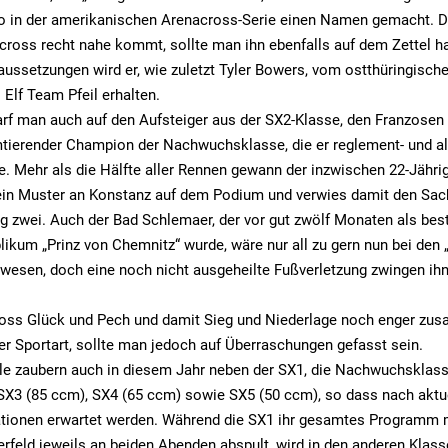
o in der amerikanischen Arenacross-Serie einen Namen gemacht. D
ross recht nahe kommt, sollte man ihn ebenfalls auf dem Zettel h
ussetzungen wird er, wie zuletzt Tyler Bowers, vom ostthüringisc
Elf Team Pfeil erhalten.
rf man auch auf den Aufsteiger aus der SX2-Klasse, den Franzosen 
tierender Champion der Nachwuchsklasse, die er reglement- und al
. Mehr als die Hälfte aller Rennen gewann der inzwischen 22-Jährig
ein Muster an Konstanz auf dem Podium und verwies damit den Sa
g zwei. Auch der Bad Schlemaer, der vor gut zwölf Monaten als best
kum „Prinz von Chemnitz“ wurde, wäre nur all zu gern nun bei den „
ewesen, doch eine noch nicht ausgeheilte Fußverletzung zwingen ih
oss Glück und Pech und damit Sieg und Niederlage noch enger zu
r Sportart, sollte man jedoch auf Überraschungen gefasst sein.
lle zaubern auch in diesem Jahr neben der SX1, die Nachwuchsklass
 SX3 (85 ccm), SX4 (65 ccm) sowie SX5 (50 ccm), so dass nach akt
ationen erwartet werden. Während die SX1 ihr gesamtes Programm 
rfeld jeweils an beiden Abenden abspult, wird in den anderen Klas