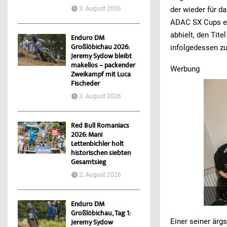
der wieder für d
3. August 2026
ADAC SX Cups ers
abhielt, den Tit
Enduro DM
Großlöbichau 2026:
infolgedessen z
Jeremy Sydow bleibt
makellos – packender
Werbung
Zweikampf mit Luca
Fischeder
3. August 2026
Red Bull Romaniacs
2026: Mani
Lettenbichler holt
historischen siebten
Gesamtsieg
2. August 2026
Enduro DM
Großlöbichau, Tag 1:
Einer seiner ärg
Jeremy Sydow