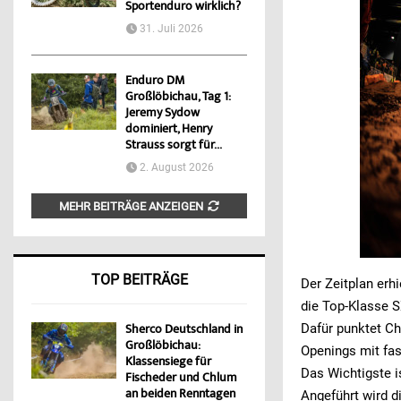
Sportenduro wirklich?
31. Juli 2026
Enduro DM
Großlöbichau, Tag 1:
Jeremy Sydow
dominiert, Henry
Strauss sorgt für...
2. August 2026
MEHR BEITRÄGE ANZEIGEN
TOP BEITRÄGE
Der Zeitplan erh
die Top-Klasse 
Dafür punktet Ch
Sherco Deutschland in
Großlöbichau:
Openings mit fas
Klassensiege für
Das Wichtigste i
Fischeder und Chlum
an beiden Renntagen
Angeführt wird d