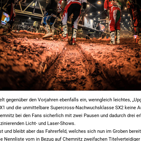
ielt gegenüber den Vorjahren ebenfalls ein, wenngleich leichtes, „Up
SX1 und die unmittelbare Supercross-Nachwuchsklasse SX2 keine A
emnitz bei den Fans sicherlich mit zwei Pausen und dadurch drei er
zinierenden Licht- und Laser-Shows.
st und bleibt aber das Fahrerfeld, welches sich nun im Groben berei
ie Nennliste vom in Bezug auf Chemnitz zweifachen Titelverteidiger